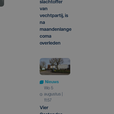
slachtoffer
van
vechtpartij, is
na
maandenlange
coma
overleden
Nieuws
wo 5
augustus |
11:57
Vier