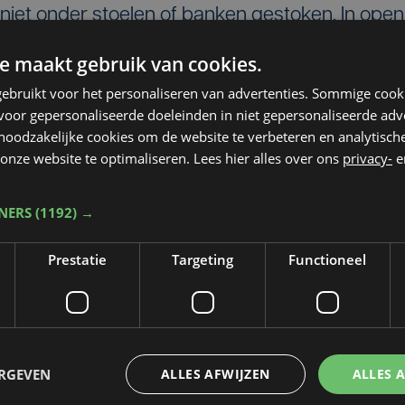
 niet onder stoelen of banken gestoken. In open
achtsgemeenschap gehad op de Ramparts
e maakt gebruik van cookies.
afplaats aan de Rijselpoort in Ieper. Een
ebruikt voor het personaliseren van advertenties. Sommige coo
atste het op sociale media. Dat filmpje is
oor gepersonaliseerde doeleinden in niet gepersonaliseerde adv
 noodzakelijke cookies om de website te verbeteren en analytisc
onze website te optimaliseren. Lees hier alles over ons
privacy-
e
nnis
TNERS
(1192) →
t het zelf het filmpje niet in handen heeft, maar
Prestatie
Targeting
Functioneel
nschennis valt.
s Commission reageert geschokt op het
door de berichten over dit beschamende gedrag
gedrag op onze sites en zullen niet toestaan d
ERGEVEN
ALLES AFWIJZEN
ALLES 
rdenking van de oorlogsslachtoffers. Wij