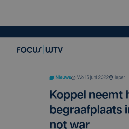
Nieuws
wo 15 juni 2022
Ieper
Kop­pel neemt he
begraaf­plaats 
not war