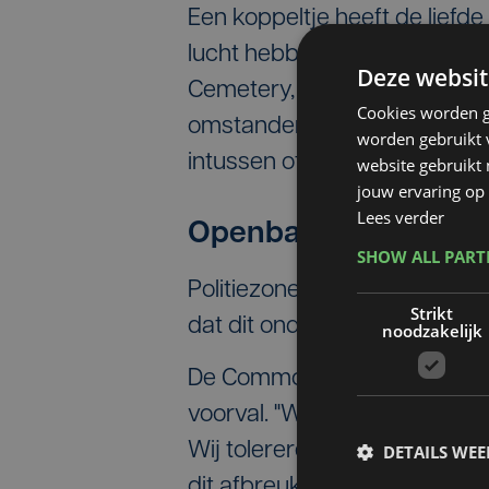
Een koppeltje heeft de liefde
lucht hebben de twee gesl
Deze websit
Cemetery, een militaire begra
Cookies worden g
omstander filmde alles en pla
worden gebruikt v
intussen offline gehaald.
website gebruikt
jouw ervaring op 
Lees verder
Openbare zedensche
SHOW ALL PAR
Politiezone Arro Ieper zegt da
Strikt
dat dit onder openbare zede
noodzakelijk
De Commonwealth War Grave
voorval. "Wij zijn geschokt 
Wij tolereren geen ongepast 
DETAILS WE
dit afbreuk doet aan onze he