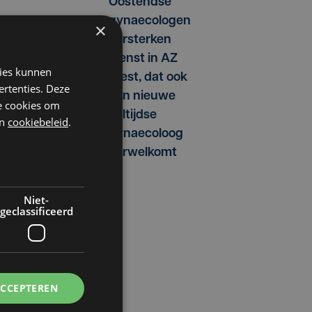
Oostendse
gynaecologen
×
versterken
dienst in AZ
kies kunnen
West, dat ook
ertenties. Deze
een nieuwe
he cookies om
voltijdse
n
cookiebeleid
.
gynaecoloog
verwelkomt
Niet-
geclassificeerd
.
at
ACCEPTEREN