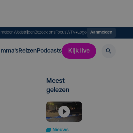
s melden
Wedstrijden
Bezoek ons
FocusWTV+
Logo
Aanmelden
amma's
Reizen
Podcasts
Kijk live
Meest
gelezen
Nieuws