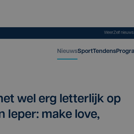
Weer
Zelf nieuw
Nieuws
Sport
Tendens
Progr
t wel erg let­ter­lijk op
in Ieper: make love,