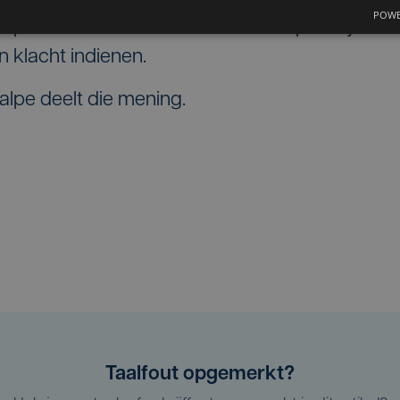
POWE
poed en zullen de autoriteiten helpen bij hun
n klacht indienen.
lpe deelt die mening.
Taalfout opgemerkt?