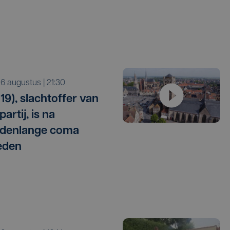
o 6 augustus | 21:30
19), slachtoffer van
artij, is na
denlange coma
eden