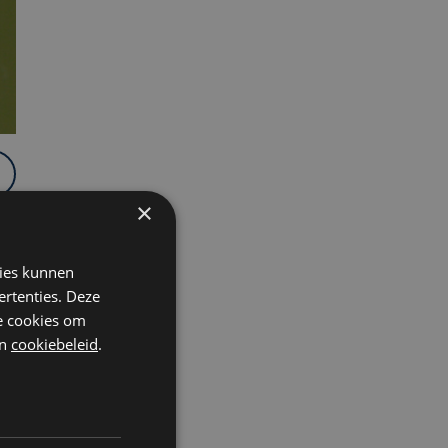
×
kies kunnen
ertenties. Deze
he cookies om
n
cookiebeleid
.
de