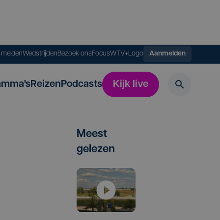
s melden
Wedstrijden
Bezoek ons
FocusWTV+
Logo
Aanmelden
amma's
Reizen
Podcasts
Kijk live
Meest
gelezen