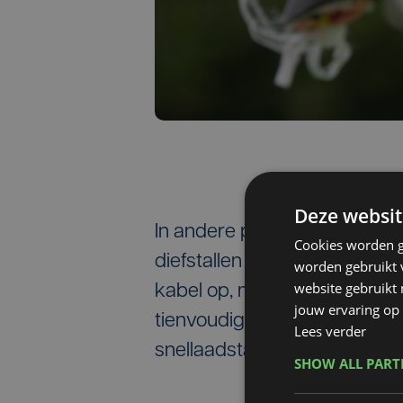
Deze websit
In andere politiezones en n
Cookies worden g
diefstallen al vaker voor. He
worden gebruikt v
website gebruikt
kabel op, maar voor de uitba
jouw ervaring op 
tienvoudige. Door de diefsta
Lees verder
snellaadstations bij winkelce
SHOW ALL PAR