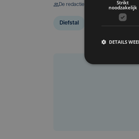
Strikt
De redactie
noodzakelijk
Diefstal
Politiezone Arro Ie
DETAILS WE