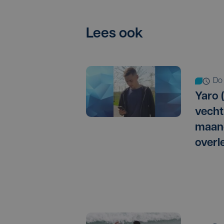
Lees ook
d
Yaro (
vechtp
maan
overl