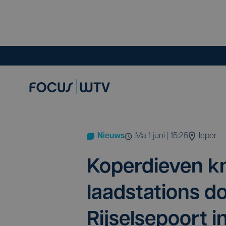
Nieuws
ma 1 juni | 15:25
Ieper
Koper­die­ven k
laad­sta­ti­ons 
Rij­sels­epoort i