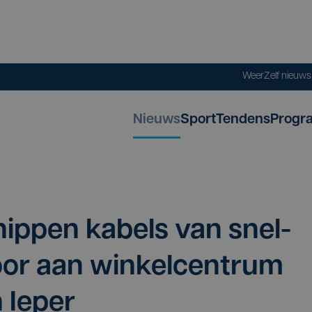
Weer
Zelf nieuw
Nieuws
Sport
Tendens
Progr
nip­pen kabels van snel­
door aan win­kel­cen­trum
n Ieper