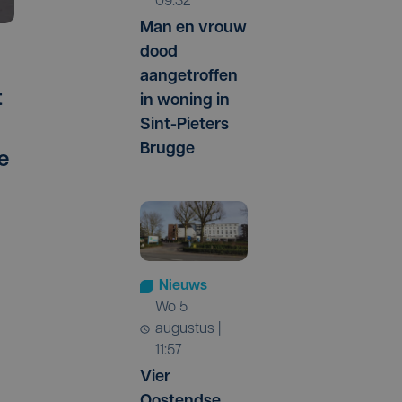
09:32
Man en vrouw
dood
aangetroffen
t
in woning in
Sint-Pieters
Brugge
e
Nieuws
wo 5
augustus |
11:57
Vier
Oostendse