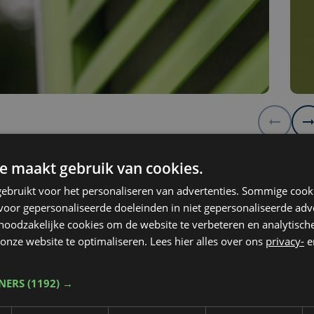
e maakt gebruik van cookies.
et over de Franse grens kwamen gelijkaardige
ebruikt voor het personaliseren van advertenties. Sommige coo
t koper brengt naar schatting zo’n 100 euro per
oor gepersonaliseerde doeleinden in niet gepersonaliseerde adv
 noodzakelijke cookies om de website te verbeteren en analytisc
ters lopen de kosten op tot minstens het
onze website te optimaliseren. Lees hier alles over ons
privacy-
e
l kunnen gebruikers voorlopig niet terecht aan 
ntrum de Rijselsepoort in Ieper.
TNERS
(1192) →