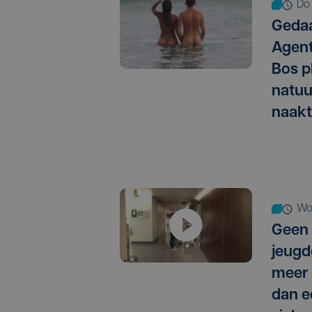
d
Gedaa
Agent
Bos p
natuu
naakt
w
Geen 
jeugd
meer 
dan e