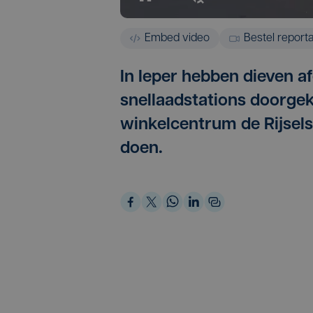
Embed video
Bestel report
In Ieper hebben dieven 
snellaadstations doorgek
winkelcentrum de Rijsels
doen.