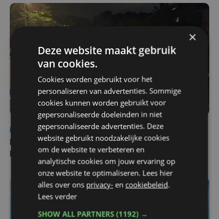
×
Deze website maakt gebruik
van cookies.
Cookies worden gebruikt voor het
personaliseren van advertenties. Sommige
cookies kunnen worden gebruikt voor
gepersonaliseerde doeleinden in niet
gepersonaliseerde advertenties. Deze
Nieuws
di 4 augustus | 09:32
website gebruikt noodzakelijke cookies
Man en vrouw dood aangetroffen in woning in Sint-
om de website te verbeteren en
Pieters Brugge
analytische cookies om jouw ervaring op
onze website te optimaliseren. Lees hier
alles over ons
privacy-
en
cookiebeleid
.
Lees verder
SHOW ALL PARTNERS
(1192) →