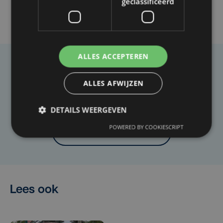
geclassificeerd
ALLES ACCEPTEREN
Taalfout opgemerkt?
ALLES AFWIJZEN
Heb je een taal- of schrijffout opgemerkt in dit
artikel?
DETAILS WEERGEVEN
POWERED BY COOKIESCRIPT
Laat het ons weten
Lees ook