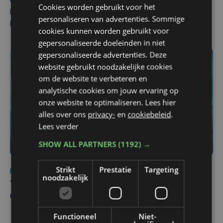
Cookies worden gebruikt voor het
Man en vrouw dood aangetroffen in woning in Sint-
personaliseren van advertenties. Sommige
Pieters Brugge
cookies kunnen worden gebruikt voor
gepersonaliseerde doeleinden in niet
gepersonaliseerde advertenties. Deze
website gebruikt noodzakelijke cookies
om de website te verbeteren en
analytische cookies om jouw ervaring op
onze website te optimaliseren. Lees hier
alles over ons
privacy-
en
cookiebeleid
.
Lees verder
SHOW ALL PARTNERS
(1192) →
Strikt
Prestatie
Targeting
Nieuws
do 6 augustus | 21:30
noodzakelijk
Yaro (19), slachtoffer van vechtpartij, is na
maandenlange coma overleden
Functioneel
Niet-