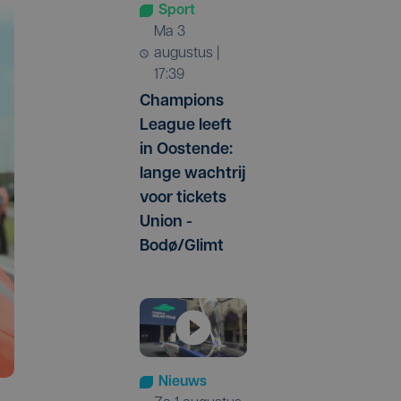
Sport
ma 3
augustus |
17:39
Champions
League leeft
in Oostende:
lange wachtrij
voor tickets
Union -
Bodø/Glimt
Nieuws