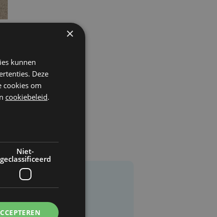
×
kies kunnen
ertenties. Deze
he cookies om
n
cookiebeleid
.
Niet-
geclassificeerd
ACCEPTEREN