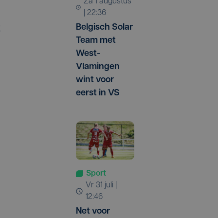
za 1 augustus
| 22:36
Belgisch Solar
t
Team met
West-
Vlamingen
wint voor
eerst in VS
Sport
vr 31 juli |
12:46
Net voor