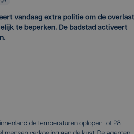
age
eert vandaag extra politie om de overlas
elijk te beperken. De badstad activeert
an.
binnenland de temperaturen oplopen tot 28
l mensen verkoeling aan de kust. De agenten