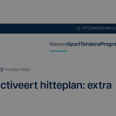
23°C
Weer
Zelf nieuw
Nieuws
Sport
Tendens
Progr
Knokke-Heist
ti­veert hit­te­plan: extra