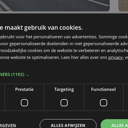
e maakt gebruik van cookies.
ebruikt voor het personaliseren van advertenties. Sommige coo
oor gepersonaliseerde doeleinden in niet gepersonaliseerde adv
 noodzakelijke cookies om de website te verbeteren en analytisc
onze website te optimaliseren. Lees hier alles over ons
privacy-
e
TNERS
(1192) →
Prestatie
Targeting
Functioneel
Taalfout opgemerkt?
Heb je een taal- of schrijffout opgemerkt in dit artikel?
ERGEVEN
ALLES AFWIJZEN
ALLES 