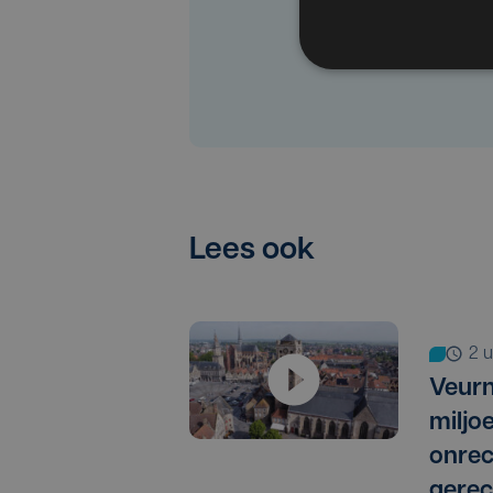
Lees ook
2
Veurn
miljo
onrec
gere