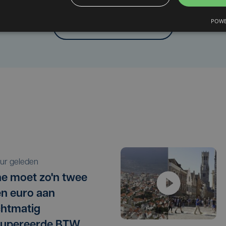
POWE
Laat het ons weten
 uur geleden
e moet zo'n twee
en euro aan
htmatig
cupereerde BTW