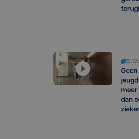
terug
w
Geen 
jeugd
meer 
dan e
zieke