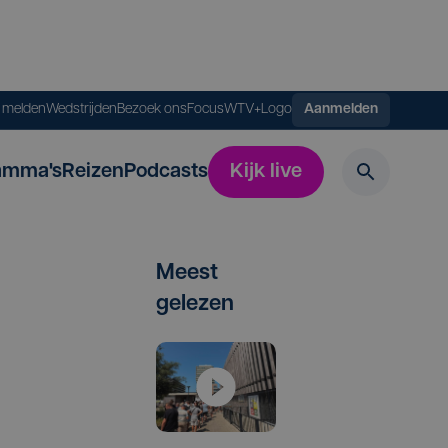
s melden
Wedstrijden
Bezoek ons
FocusWTV+
Logo
Aanmelden
amma's
Reizen
Podcasts
Kijk live
Meest
gelezen