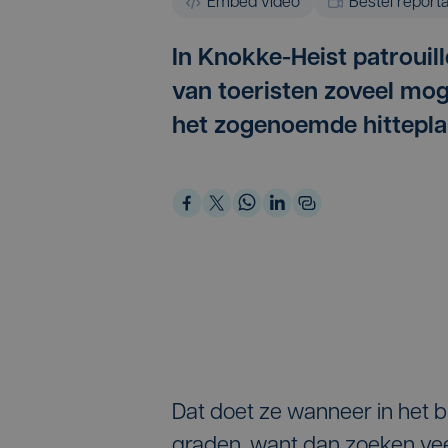
Embed video
Bestel report
In Knokke-Heist patrouill
van toeristen zoveel mog
het zogenoemde hittepl
Dat doet ze wanneer in het 
graden, want dan zoeken vee