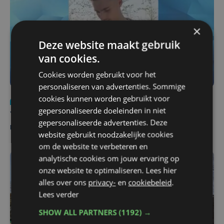
×
Deze website maakt gebruik
van cookies.
Cookies worden gebruikt voor het
personaliseren van advertenties. Sommige
cookies kunnen worden gebruikt voor
Nieuws
do 6 augustus | 21:30
gepersonaliseerde doeleinden in niet
Yaro (19), slachtoffer van vechtpartij, is na
gepersonaliseerde advertenties. Deze
maandenlange coma overleden
website gebruikt noodzakelijke cookies
om de website te verbeteren en
analytische cookies om jouw ervaring op
onze website te optimaliseren. Lees hier
alles over ons
privacy-
en
cookiebeleid
.
Lees verder
SHOW ALL PARTNERS
(1192) →