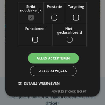
Strikt
Prestatie
Targeting
noodzakelijk
Nieuws
wo 5 augustus | 11:57
Functioneel
Niet-
geclassificeerd
Vier Oostendse gynaecologen versterken dienst in AZ
West, dat ook een nieuwe voltijdse gynaecoloog
verwelkomt
ALLES ACCEPTEREN
ALLES AFWIJZEN
DETAILS WEERGEVEN
Taalfout opgemerkt?
POWERED BY COOKIESCRIPT
Heb je een taal- of schrijffout opgemerkt in dit
artikel?