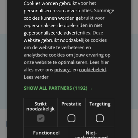
Cookies worden gebruikt voor het
personaliseren van advertenties. Sommige
cookies kunnen worden gebruikt voor
gepersonaliseerde doeleinden in niet
gepersonaliseerde advertenties. Deze
website gebruikt noodzakelijke cookies
om de website te verbeteren en
Taalfout opgemerkt?
analytische cookies om jouw ervaring op
Heb je een taal- of schrijffout opgemerkt in dit
onze website te optimaliseren. Lees hier
alles over ons
privacy-
en
cookiebeleid
.
artikel?
Lees verder
SHOW ALL PARTNERS
(1192) →
Laat het ons weten
Strikt
Prestatie
Targeting
noodzakelijk
Lees ook
Functioneel
Niet-
geclassificeerd