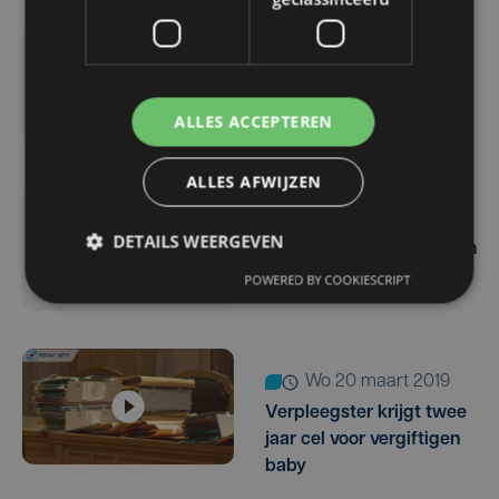
vr 28 juni 2019
Wie vergiftigt honden in
Ieper?
ALLES ACCEPTEREN
ALLES AFWIJZEN
wo 12 juni 2019
DETAILS WEERGEVEN
Wie wil dieren vergiftigen
met verdachte worstjes?
POWERED BY COOKIESCRIPT
wo 20 maart 2019
Verpleegster krijgt twee
jaar cel voor vergiftigen
baby