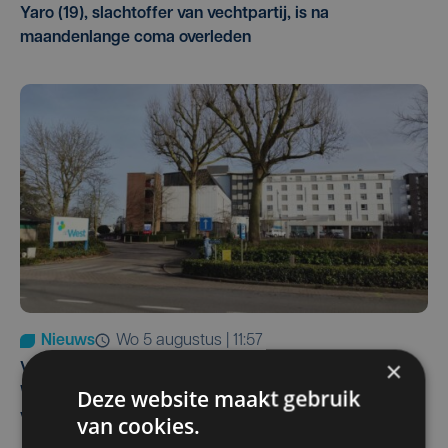
Yaro (19), slachtoffer van vechtpartij, is na
maandenlange coma overleden
Nieuws
wo 5 augustus | 11:57
×
Vier Oostendse gynaecologen versterken dienst in AZ
Deze website maakt gebruik
West, dat ook een nieuwe voltijdse gynaecoloog
verwelkomt
van cookies.