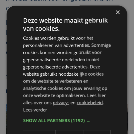
omgeving.”
×
Deze website maakt gebruik
De kapel blijft ook in de toekomst een
van cookies.
herkenbaar baken in het landschap én
Cookies worden gebruikt voor het
een waardevolle plek voor de
personaliseren van advertenties. Sommige
cookies kunnen worden gebruikt voor
gemeenschap van Noordschote.
gepersonaliseerde doeleinden in niet
gepersonaliseerde advertenties. Deze
website gebruikt noodzakelijke cookies
Siel Vandorpe
om de website te verbeteren en
analytische cookies om jouw ervaring op
Meest gelezen
onze website te optimaliseren. Lees hier
alles over ons
privacy-
en
cookiebeleid
.
Lees verder
SHOW ALL PARTNERS
(1192) →