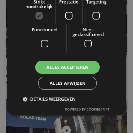
Strikt
Prestatie
Targeting
noodzakelijk
Functioneel
Niet-
geclassificeerd
ALLES ACCEPTEREN
Sport
ma 3 augustus | 17:39
Champions League leeft in Oostende: lange wachtrij
ALLES AFWIJZEN
voor tickets Union - Bodø/Glimt
DETAILS WEERGEVEN
POWERED BY COOKIESCRIPT