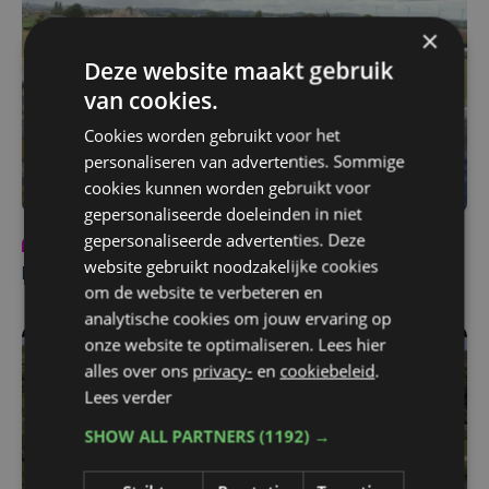
×
Deze website maakt gebruik
van cookies.
Cookies worden gebruikt voor het
personaliseren van advertenties. Sommige
cookies kunnen worden gebruikt voor
gepersonaliseerde doeleinden in niet
gepersonaliseerde advertenties. Deze
Programma
ma 14 juli 2025 | 11:16
website gebruikt noodzakelijke cookies
Lorenzo en Maarten op stap in Poperinge
om de website te verbeteren en
analytische cookies om jouw ervaring op
onze website te optimaliseren. Lees hier
alles over ons
privacy-
en
cookiebeleid
.
Lees verder
SHOW ALL PARTNERS
(1192) →