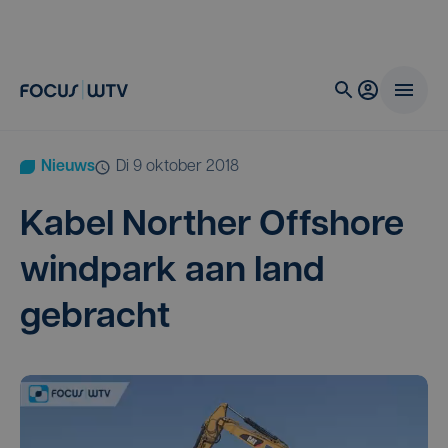
Nieuws
di 9 oktober 2018
Kabel Nor­ther Off­sho­re
wind­park aan land
gebracht