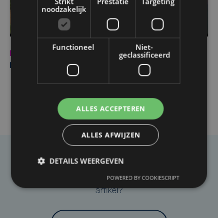
Strikt
Prestatie
Targeting
noodzakelijk
Functioneel
Niet-
Programma
do 30 juli | 18:00
geclassificeerd
Inspirerende tips in Ik Zomer West-Vlaams
ALLES ACCEPTEREN
ALLES AFWIJZEN
DETAILS WEERGEVEN
Taalfout opgemerkt?
Heb je een taal- of schrijffout opgemerkt in dit
POWERED BY COOKIESCRIPT
artikel?