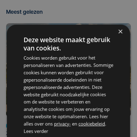
Meest gelezen
×
Deze website maakt gebruik
van cookies.
Cookies worden gebruikt voor het
personaliseren van advertenties. Sommige
cookies kunnen worden gebruikt voor
gepersonaliseerde doeleinden in niet
gepersonaliseerde advertenties. Deze
website gebruikt noodzakelijke cookies
om de website te verbeteren en
analytische cookies om jouw ervaring op
onze website te optimaliseren. Lees hier
alles over ons
privacy-
en
cookiebeleid
.
Nieuws
Update
za 1 augustus | 17:21
Lees verder
Zwaar ongeval op E403 in Izegem: drie rijstroken