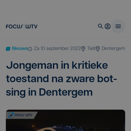
Nieuws
za 10 september 2022
Tielt
Dentergem
Jon­ge­man in kri­tie­ke
toe­stand na zwa­re bot­
sing in Dentergem