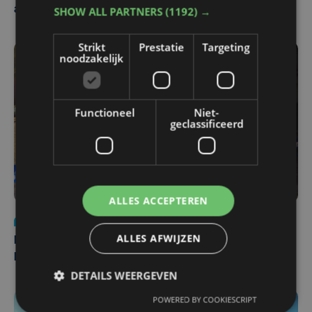
afgesloten
SHOW ALL PARTNERS
(1192) →
Strikt
Prestatie
Targeting
noodzakelijk
Functioneel
Niet-
geclassificeerd
ALLES ACCEPTEREN
Nieuws
di 4 augustus | 09:32
ALLES AFWIJZEN
Man en vrouw dood aangetroffen in woning in Sint-
Pieters Brugge
DETAILS WEERGEVEN
POWERED BY COOKIESCRIPT