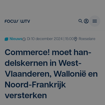
Nieuws
di 10 december 2024 | 15:00
Roeselare
Com­mer­ce! moet han­
dels­ker­nen in West-
Vlaan­de­ren, Wal­lo­nië en
Noord-Frank­rijk
versterken