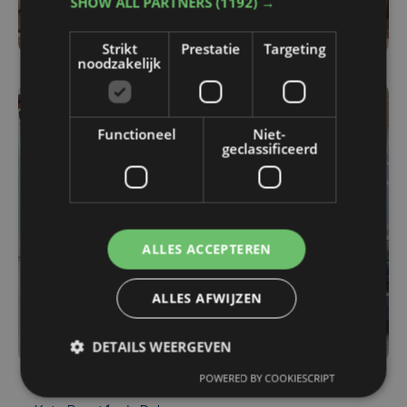
SHOW ALL PARTNERS
(1192) →
Strikt
Prestatie
Targeting
noodzakelijk
Functioneel
Niet-
geclassificeerd
ALLES ACCEPTEREN
ALLES AFWIJZEN
DETAILS WEERGEVEN
POWERED BY COOKIESCRIPT