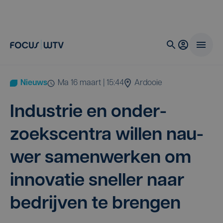
Nieuws
ma 16 maart | 15:44
Ardooie
Indu­strie en onder­
zoeks­cen­tra wil­len nau­
wer samen­wer­ken om
inno­va­tie snel­ler naar
bedrij­ven te brengen