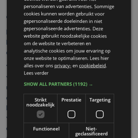
personaliseren van advertenties. Sommige
cookies kunnen worden gebruikt voor
Oproep tot structurele maatregelen
gepersonaliseerde doeleinden in niet
gepersonaliseerde advertenties. Deze
De industriefederaties vragen tegelijk
website gebruikt noodzakelijke cookies
blijvende inspanningen van de overheid
om de website te verbeteren en
analytische cookies om jouw ervaring op
om de sector competitief te houden.
onze website te optimaliseren. Lees hier
alles over ons
privacy-
en
cookiebeleid
.
“Een soepeler vergunningenbeleid, een
Lees verder
vlottere innovatie- en informatie-
SHOW ALL PARTNERS
(1192) →
uitwisseling met de strategische
onderzoekscentra, investeringen in de
Strikt
Prestatie
Targeting
noodzakelijk
klimaattransitie en een structurele aanpak
van de hoge energiekosten zijn essentieel
om onze industrie competitief te houden”,
Functioneel
Niet-
geclassificeerd