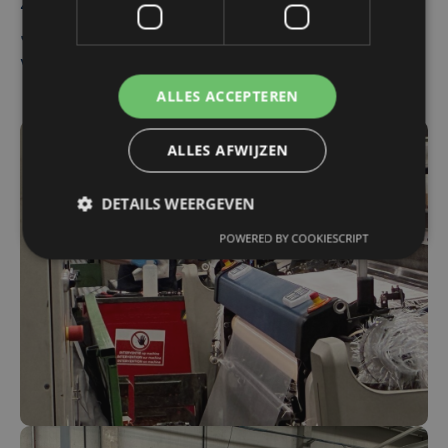
zeggen de vier directeurs Nadia Lapage,
Jolyce Demely, Karla Basselier en Yves
Verschueren.
ALLES ACCEPTEREN
ALLES AFWIJZEN
DETAILS WEERGEVEN
POWERED BY COOKIESCRIPT