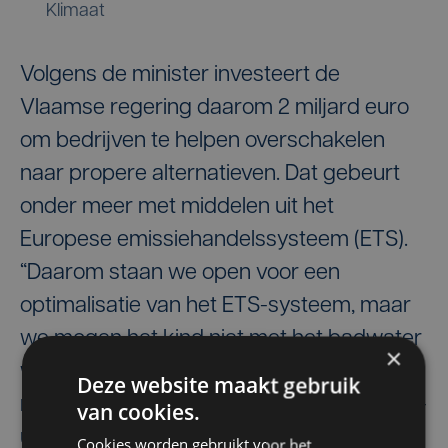
Klimaat
Volgens de minister investeert de
Vlaamse regering daarom 2 miljard euro
om bedrijven te helpen overschakelen
naar propere alternatieven. Dat gebeurt
onder meer met middelen uit het
Europese emissiehandelssysteem (ETS).
“Daarom staan we open voor een
optimalisatie van het ETS-systeem, maar
we mogen het kind niet met het badwater
×
weggooien. Zonder ETS zijn er ook geen
Deze website maakt gebruik
middelen om bedrijven te helpen hun CO₂-
van cookies.
uitstoot te verlagen”, aldus Bonte.
Cookies worden gebruikt voor het