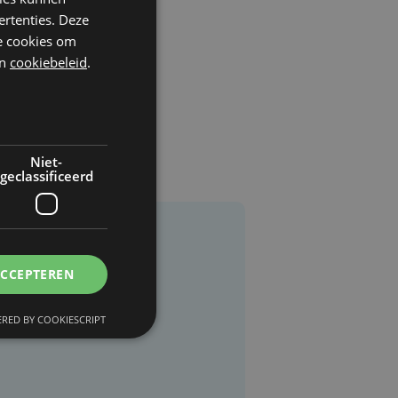
ertenties. Deze
he cookies om
n
cookiebeleid
.
Niet-
geclassificeerd
ACCEPTEREN
RED BY COOKIESCRIPT