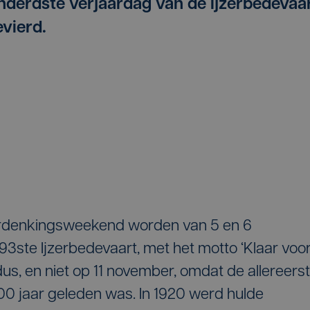
derdste verjaardag van de Ijzerbedevaa
evierd.
erdenkingsweekend worden van 5 en 6
93ste Ijzerbedevaart, met het motto ‘Klaar voo
us, en niet op 11 november, omdat de allereers
00 jaar geleden was. In 1920 werd hulde