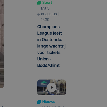
Sport
ma 3
augustus |
17:39
Champions
League leeft
in Oostende:
lange wachtrij
voor tickets
Union -
Bodø/Glimt
Nieuws