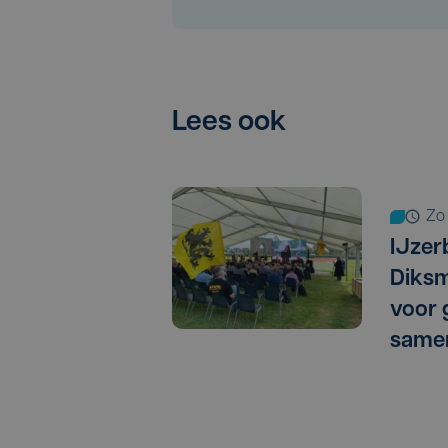
Lees ook
z
IJzer
Diksm
voor 
same