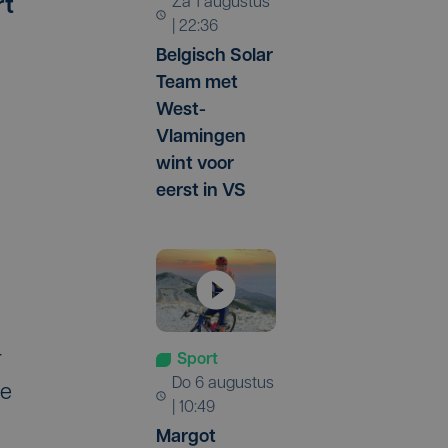
za 1 augustus
rt
| 22:36
Belgisch Solar
Team met
West-
Vlamingen
wint voor
eerst in VS
r
Sport
do 6 augustus
te
| 10:49
Margot