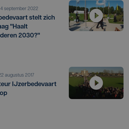
o 4 september 2022
bedevaart stelt zich
aag "Haalt
deren 2030?"
i 22 augustus 2017
teur IJzerbedevaart
 op