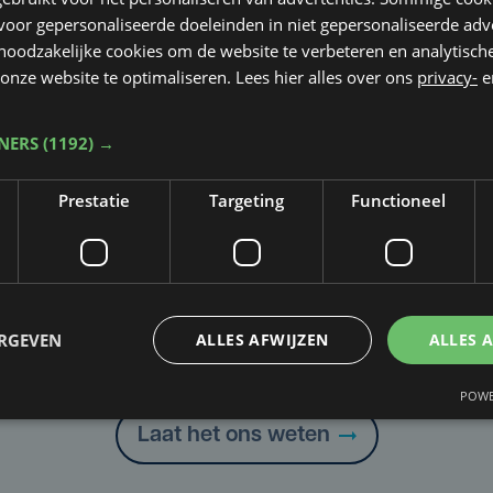
oor gepersonaliseerde doeleinden in niet gepersonaliseerde adv
 noodzakelijke cookies om de website te verbeteren en analytisc
onze website te optimaliseren. Lees hier alles over ons
privacy-
e
TNERS
(1192) →
Prestatie
Targeting
Functioneel
Taalfout opgemerkt?
ERGEVEN
ALLES AFWIJZEN
ALLES 
Heb je een taal- of schrijffout opgemerkt in dit artikel?
POWE
Laat het ons weten