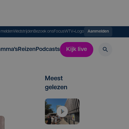
s melden
Wedstrijden
Bezoek ons
FocusWTV+
Logo
Aanmelden
amma's
Reizen
Podcasts
Kijk live
Meest
gelezen