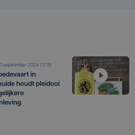
o 1 september 2024 | 17:19
bedevaart in
uide houdt pleidooi
gelijkere
nleving