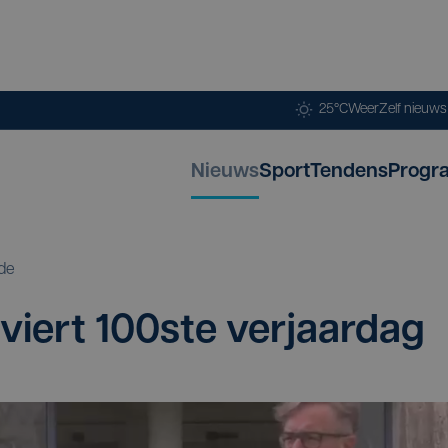
25°C
Weer
Zelf nieuw
Nieuws
Sport
Tendens
Progr
de
 viert
100
ste verjaardag