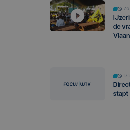
z
IJzer
de vr
Vlaan
d
Direc
stapt