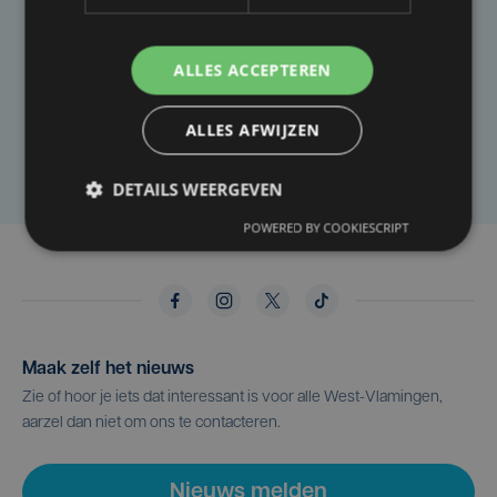
Taalfout opgemerkt?
Heb je een taal- of schrijffout opgemerkt in dit
ALLES ACCEPTEREN
artikel?
ALLES AFWIJZEN
Laat het ons weten
DETAILS WEERGEVEN
POWERED BY COOKIESCRIPT
Maak zelf het nieuws
Zie of hoor je iets dat interessant is voor alle West-Vlamingen,
aarzel dan niet om ons te contacteren.
Nieuws melden