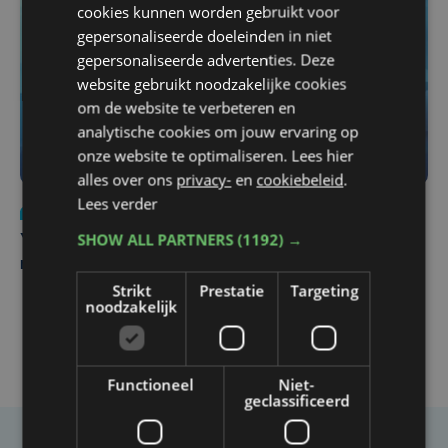
cookies kunnen worden gebruikt voor
gepersonaliseerde doeleinden in niet
gepersonaliseerde advertenties. Deze
website gebruikt noodzakelijke cookies
om de website te verbeteren en
analytische cookies om jouw ervaring op
onze website te optimaliseren. Lees hier
alles over ons
privacy-
en
cookiebeleid
.
Lees verder
Nieuws
do 6 augustus | 21:30
SHOW ALL PARTNERS
(1192) →
Yaro (19), slachtoffer van vechtpartij, is na
maandenlange coma overleden
Strikt
Prestatie
Targeting
noodzakelijk
Functioneel
Niet-
geclassificeerd