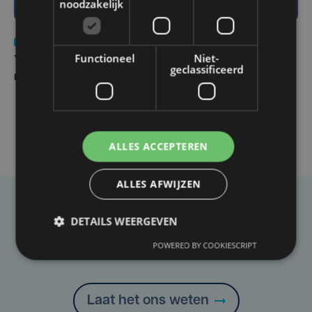
noodzakelijk
Nieuws
do 6 augustus | 21:30
Functioneel
Niet-
Yaro (19), slachtoffer van vechtpartij, is na
geclassificeerd
maandenlange coma overleden
ALLES ACCEPTEREN
ALLES AFWIJZEN
Taalfout opgemerkt?
DETAILS WEERGEVEN
Heb je een taal- of schrijffout opgemerkt in dit
POWERED BY COOKIESCRIPT
artikel?
Laat het ons weten