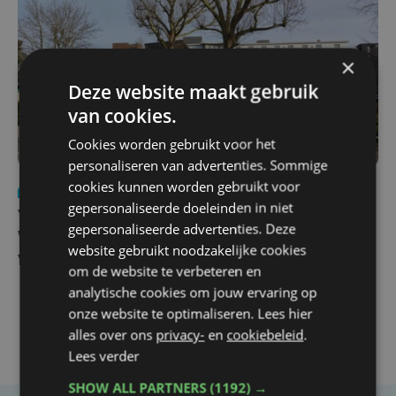
×
Deze website maakt gebruik
van cookies.
Cookies worden gebruikt voor het
personaliseren van advertenties. Sommige
cookies kunnen worden gebruikt voor
Nieuws
wo 5 augustus | 11:57
gepersonaliseerde doeleinden in niet
Vier Oostendse gynaecologen versterken dienst in AZ
gepersonaliseerde advertenties. Deze
West, dat ook een nieuwe voltijdse gynaecoloog
website gebruikt noodzakelijke cookies
verwelkomt
om de website te verbeteren en
analytische cookies om jouw ervaring op
onze website te optimaliseren. Lees hier
alles over ons
privacy-
en
cookiebeleid
.
Lees verder
SHOW ALL PARTNERS
(1192) →