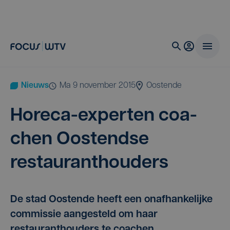
Nieuws
ma 9 november 2015
Oostende
Hore­ca-exper­ten coa­
chen Oos­tend­se
restauranthouders
De stad Oostende heeft een onafhankelijke
commissie aangesteld om haar
restauranthouders te coachen.