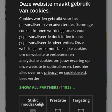
Deze website maakt gebruik
Nieuws
za 1 augustus | 22:36
van cookies.
Belgisch Solar Team met West-Vlamingen wint voor
Cookies worden gebruikt voor het
eerst in VS
personaliseren van advertenties. Sommige
cookies kunnen worden gebruikt voor
gepersonaliseerde doeleinden in niet
gepersonaliseerde advertenties. Deze
website gebruikt noodzakelijke cookies
om de website te verbeteren en
analytische cookies om jouw ervaring op
onze website te optimaliseren. Lees hier
alles over ons
privacy-
en
cookiebeleid
.
Lees verder
SHOW ALL PARTNERS
(1192) →
Strikt
Prestatie
Targeting
noodzakelijk
Sport
do 6 augustus | 10:49