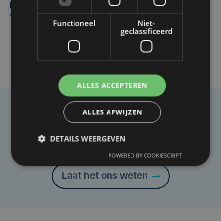
Margot Vanpachtenbeke beklimt zeven keer de Mont
Ventoux
Functioneel
Niet-
geclassificeerd
ALLES ACCEPTEREN
ALLES AFWIJZEN
Taalfout opgemerkt?
Heb je een taal- of schrijffout opgemerkt in dit
DETAILS WEERGEVEN
artikel?
POWERED BY COOKIESCRIPT
Laat het ons weten