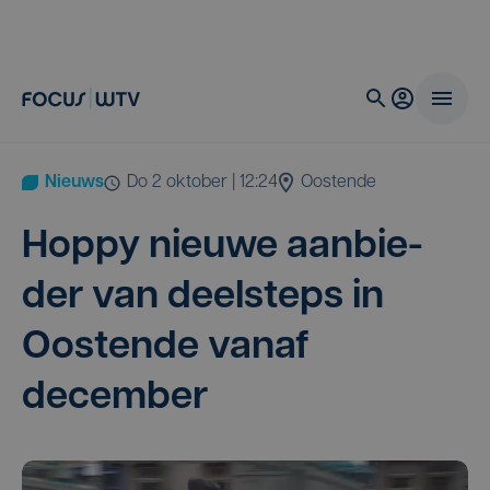
Nieuws
do 2 oktober | 12:24
Oostende
Hop­py nieu­we aan­bie­
der van deel­steps in
Oos­ten­de van­af
december