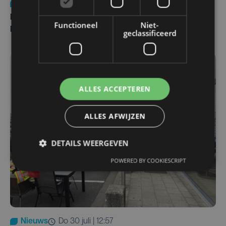
Nieuws
di 4 augustus | 09:32
Man en vrouw dood aangetroffen in woning in Sint-
Functioneel
Niet-
Pieters Brugge
geclassificeerd
ALLES ACCEPTEREN
ALLES AFWIJZEN
DETAILS WEERGEVEN
POWERED BY COOKIESCRIPT
Nieuws
do 30 juli | 12:57