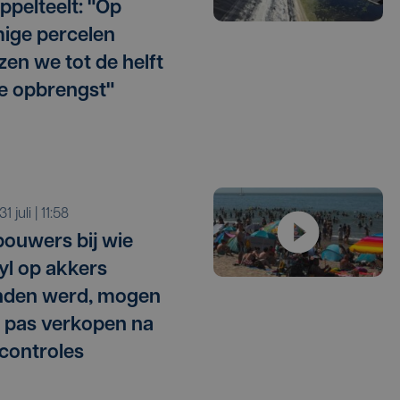
ppelteelt: "Op
ige percelen
zen we tot de helft
e opbrengst"
 31 juli | 11:58
ouwers bij wie
l op akkers
nden werd, mogen
 pas verkopen na
 controles