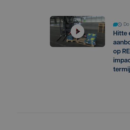
do
Hitte
aanbo
op RE
impac
termi