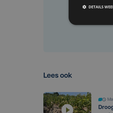
DETAILS WE
Lees ook
m
Droog