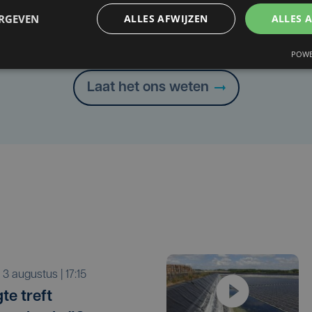
Taalfout opgemerkt?
ERGEVEN
ALLES AFWIJZEN
ALLES 
Heb je een taal- of schrijffout opgemerkt in dit artikel?
POWE
Laat het ons weten
a 3 augustus | 17:15
te treft