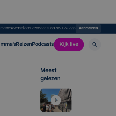
s melden
Wedstrijden
Bezoek ons
FocusWTV+
Logo
Aanmelden
amma's
Reizen
Podcasts
Kijk live
Meest
gelezen