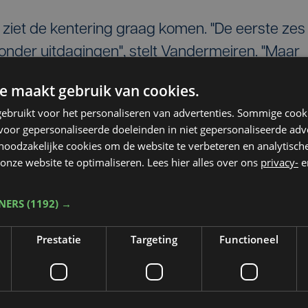
iet de kentering graag komen. "De eerste zes
nder uitdagingen", stelt Vandermeiren. "Maar
sch klimaat en de boerenprotesten, knopen we
e maakt gebruik van cookies.
fers, en zelfs een versterking van de groei in h
ebruikt voor het personaliseren van advertenties. Sommige coo
oor gepersonaliseerde doeleinden in niet gepersonaliseerde adv
 noodzakelijke cookies om de website te verbeteren en analytisc
onze website te optimaliseren. Lees hier alles over ons
privacy-
e
TNERS
(1192) →
Prestatie
Targeting
Functioneel