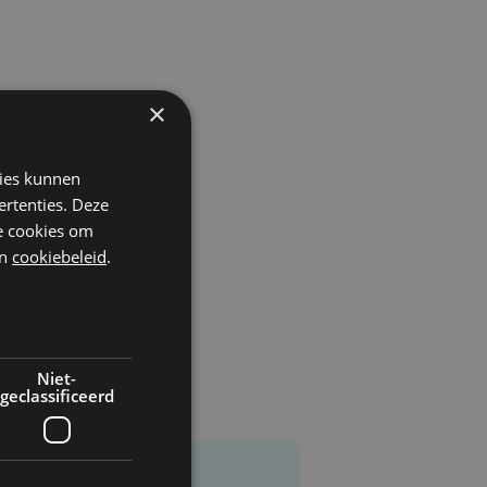
×
et
kies kunnen
ertenties. Deze
he cookies om
n
cookiebeleid
.
Niet-
geclassificeerd