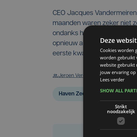
CEO Jacques Vandermeiren z
maanden waren zeker niet zo
ondanks het fragiel economi
Deze websit
opnieuw aan met positieve cij
Cookies worden g
eerste kwartaal."
worden gebruikt v
website gebruikt
jouw ervaring op 
Jeroen Vercruysse
Belga
Lees verder
SHOW ALL PAR
Haven Zeebrugge
Strikt
noodzakelijk