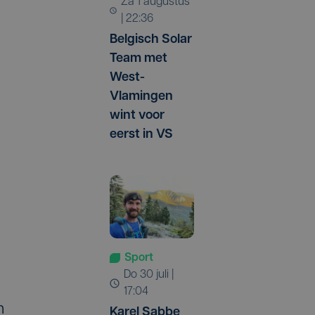
za 1 augustus
| 22:36
Belgisch Solar
Team met
West-
Vlamingen
wint voor
eerst in VS
Sport
do 30 juli |
17:04
n
Karel Sabbe