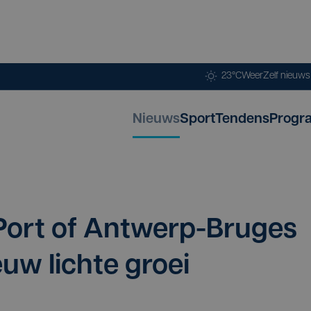
23°C
Weer
Zelf nieuw
Nieuws
Sport
Tendens
Progr
rs Port of Ant­werp-Bru­ges
uw lich­te groei