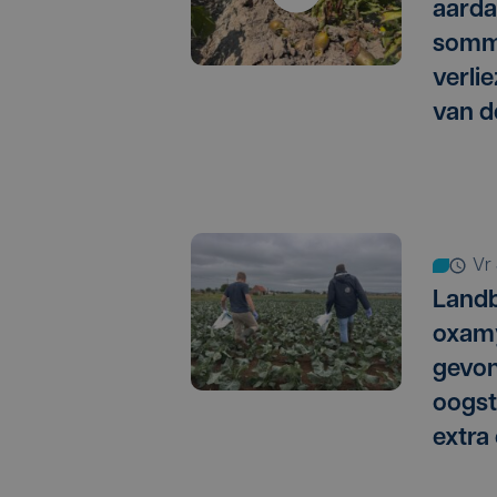
aarda
somm
verlie
van d
vr
Landb
oxamy
gevo
oogst
extra