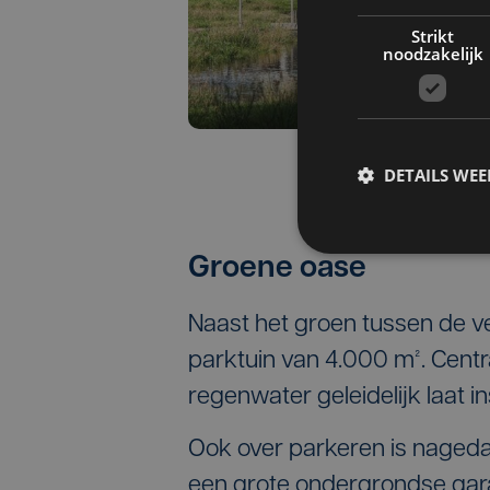
Strikt
noodzakelijk
DETAILS WE
Groene oase
Naast het groen tussen de v
parktuin van 4.000 m². Centra
regenwater geleidelijk laat in
Ook over parkeren is naged
een grote ondergrondse gar