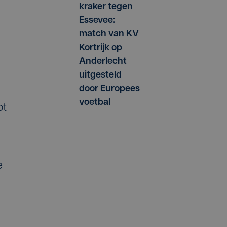
kraker tegen
Essevee:
match van KV
Kortrijk op
Anderlecht
uitgesteld
door Europees
voetbal
ot
e