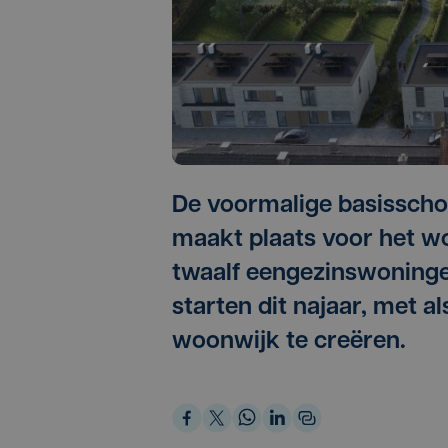
De voormalige basissch
maakt plaats voor het w
twaalf eengezinswoning
starten dit najaar, met a
woonwijk te creëren.