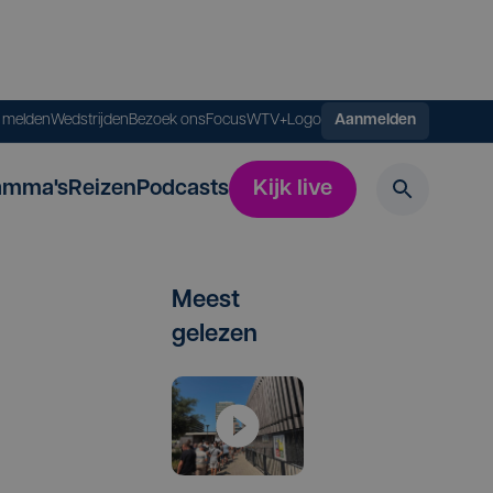
s melden
Wedstrijden
Bezoek ons
FocusWTV+
Logo
Aanmelden
amma's
Reizen
Podcasts
Kijk live
Meest
gelezen