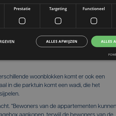
Prestatie
Targeting
Functioneel
ERGEVEN
ALLES AFWIJZEN
ALLES 
POWE
erschillende woonblokken komt er ook een
al in die parktuin komt een wadi, die het
sijpelen.
acht. “Bewoners van de appartementen kunne
agebox aankopen, terwijl de bewoners van de