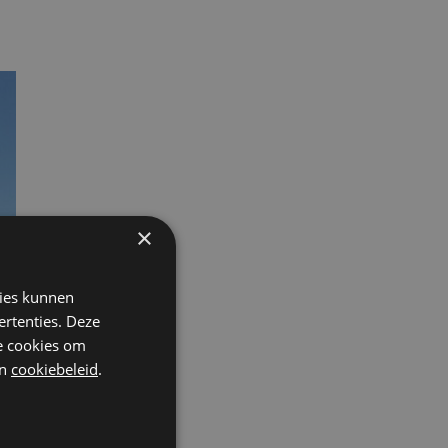
×
kies kunnen
ertenties. Deze
he cookies om
n
cookiebeleid
.