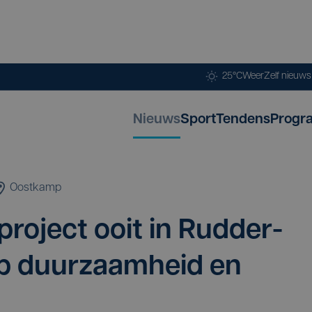
25°C
Weer
Zelf nieuw
Nieuws
Sport
Tendens
Progr
Oostkamp
ro­ject ooit in Rud­der­
op duur­zaam­heid en