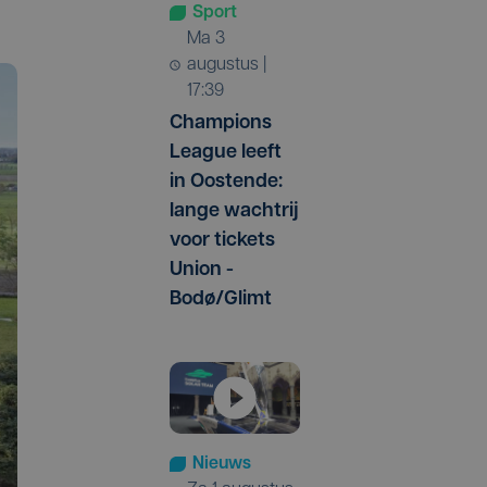
Sport
ma 3
augustus |
17:39
Champions
League leeft
in Oostende:
lange wachtrij
voor tickets
Union -
Bodø/Glimt
Nieuws