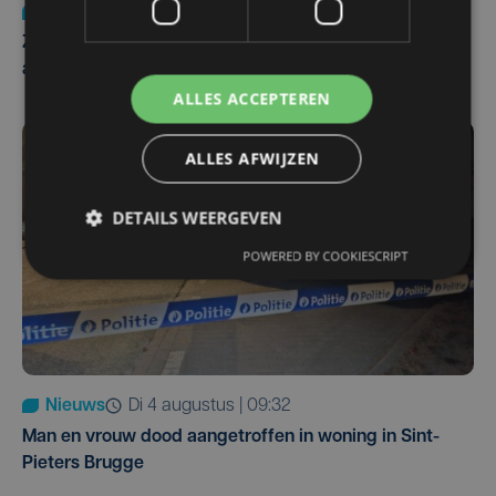
Nieuws
Update
za 1 augustus | 17:21
Zwaar ongeval op E403 in Izegem: drie rijstroken
afgesloten
ALLES ACCEPTEREN
ALLES AFWIJZEN
DETAILS WEERGEVEN
POWERED BY COOKIESCRIPT
Nieuws
di 4 augustus | 09:32
Man en vrouw dood aangetroffen in woning in Sint-
Pieters Brugge