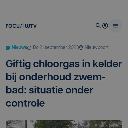
Nieuws
do 21 september 2023
Nieuwpoort
Gif­tig chloor­gas in kel­der
bij onder­houd zwem­
bad: situ­a­tie onder
controle