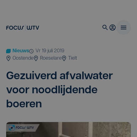
Nieuws
vr 19 juli 2019
Oostende
Roeselare
Tielt
Gezui­verd afval­wa­ter
voor nood­lij­den­de
boeren