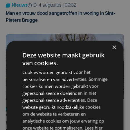
Nieuws
di 4 augustus | 09:32
Man en vrouw dood aangetroffen in woning in Sint-
Pieters Brugge
×
Deze website maakt gebruik
van cookies.
Cookies worden gebruikt voor het
personaliseren van advertenties. Sommige
cookies kunnen worden gebruikt voor
gepersonaliseerde doeleinden in niet
gepersonaliseerde advertenties. Deze
website gebruikt noodzakelijke cookies
Nieuws
wo 5 augustus | 11:57
om de website te verbeteren en
Vier Oostendse gynaecologen versterken dienst in AZ
analytische cookies om jouw ervaring op
West, dat ook een nieuwe voltijdse gynaecoloog
onze website te optimaliseren. Lees hier