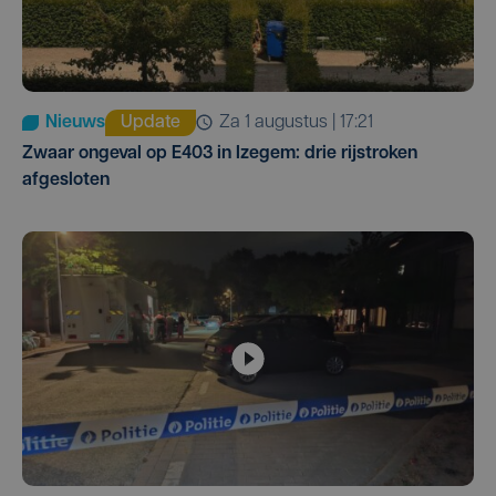
Nieuws
Update
za 1 augustus | 17:21
Zwaar ongeval op E403 in Izegem: drie rijstroken
afgesloten