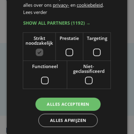
verwelkomt
alles over ons
privacy-
en
cookiebeleid
.
Lees verder
SHOW ALL PARTNERS
(1192) →
Strikt
Prestatie
Targeting
noodzakelijk
Taalfout opgemerkt?
Functioneel
Niet-
Heb je een taal- of schrijffout opgemerkt in dit
geclassificeerd
artikel?
Laat het ons weten
ALLES ACCEPTEREN
ALLES AFWIJZEN
Lees ook