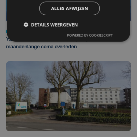
ALLES AFWIJZEN
DETAILS WEERGEVEN
Nieuws
do 6 augustus | 21:30
POWERED BY COOKIESCRIPT
Yaro (19), slachtoffer van vechtpartij, is na
maandenlange coma overleden