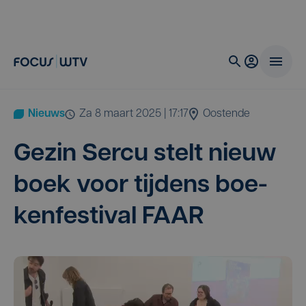
Nieuws
za 8 maart 2025 | 17:17
Oostende
Gezin Ser­cu stelt nieuw
boek voor tij­dens boe­
ken­fes­ti­val
FAAR