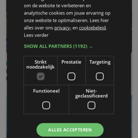
om de website te verbeteren en
analytische cookies om jouw ervaring op
onze website te optimaliseren. Lees hier
alles over ons
privacy-
en
cookiebeleid
.
Lees verder
SHOW ALL PARTNERS
(1192) →
Strikt
Prestatie
Targeting
Nieuws
di 4 augustus | 09:32
noodzakelijk
Man en vrouw dood aangetroffen in woning in Sint-
Pieters Brugge
Functioneel
Niet-
geclassificeerd
ALLES ACCEPTEREN