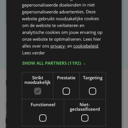
gepersonaliseerde doeleinden in niet
gepersonaliseerde advertenties. Deze
Taalfout opgemerkt?
website gebruikt noodzakelijke cookies
Heb je een taal- of schrijffout opgemerkt in dit
om de website te verbeteren en
analytische cookies om jouw ervaring op
artikel?
onze website te optimaliseren. Lees hier
alles over ons
privacy-
en
cookiebeleid
.
Laat het ons weten
Lees verder
SHOW ALL PARTNERS
(1192) →
Strikt
Prestatie
Targeting
noodzakelijk
Lees ook
Functioneel
Niet-
geclassificeerd
di 28 juli | 16:52
Man aangehouden voor
reeks diefstallen uit