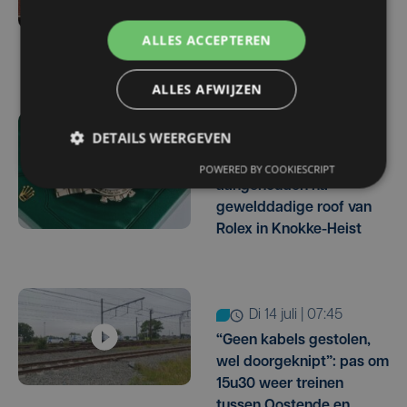
auto's op parkings van
AZ Delta en AZ
ALLES ACCEPTEREN
Groeninge
ALLES AFWIJZEN
DETAILS WEERGEVEN
vr 24 juli | 15:57
Drie verdachten
POWERED BY COOKIESCRIPT
aangehouden na
gewelddadige roof van
Rolex in Knokke-Heist
di 14 juli | 07:45
“Geen kabels gestolen,
wel doorgeknipt”: pas om
15u30 weer treinen
tussen Oostende en