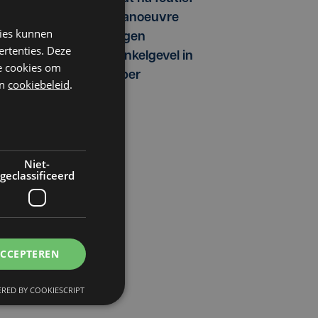
manoeuvre
kies kunnen
tegen
ertenties. Deze
winkelgevel in
he cookies om
Ieper
n
cookiebeleid
.
Niet-
geclassificeerd
ACCEPTEREN
RED BY COOKIESCRIPT