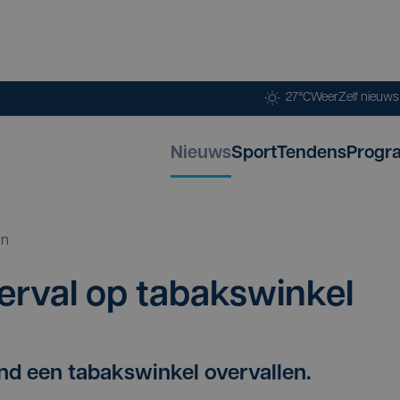
27°C
Weer
Zelf nieuw
Nieuws
Sport
Tendens
Progr
en
er­val op tabakswinkel
nd een tabakswinkel overvallen.