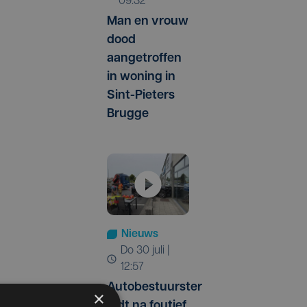
09:32
Man en vrouw
dood
aangetroffen
in woning in
Sint-Pieters
Brugge
Nieuws
do 30 juli |
12:57
Autobestuurster
×
rijdt na foutief