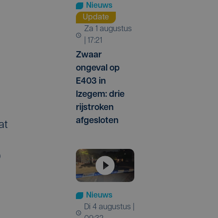
Nieuws
Update
za 1 augustus
| 17:21
Zwaar
ongeval op
E403 in
Izegem: drie
rijstroken
afgesloten
at
0
Nieuws
di 4 augustus |