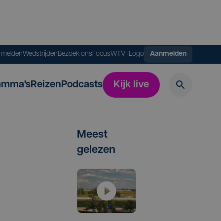
s melden
Wedstrijden
Bezoek ons
FocusWTV+
Logo
Aanmelden
amma's
Reizen
Podcasts
Kijk live
Meest
gelezen