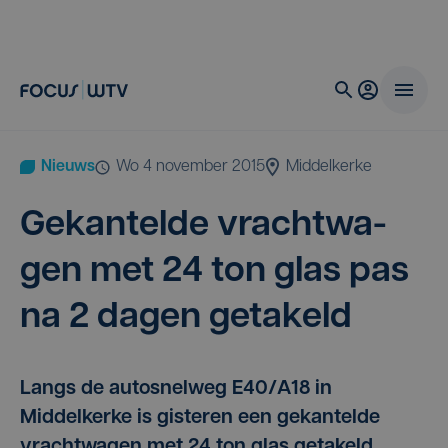
Nieuws
wo 4 november 2015
Middelkerke
Gekan­tel­de vracht­wa­
gen met
24
ton glas pas
na
2
dagen getakeld
Langs de autosnelweg E40/A18 in
Middelkerke is gisteren een gekantelde
vrachtwagen met 24 ton glas getakeld.