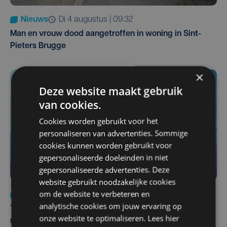
Nieuws
di 4 augustus | 09:32
Man en vrouw dood aangetroffen in woning in Sint-
Pieters Brugge
×
Deze website maakt gebruik
van cookies.
Cookies worden gebruikt voor het
personaliseren van advertenties. Sommige
cookies kunnen worden gebruikt voor
gepersonaliseerde doeleinden in niet
gepersonaliseerde advertenties. Deze
website gebruikt noodzakelijke cookies
om de website te verbeteren en
Nieuws
do 6 augustus | 21:30
analytische cookies om jouw ervaring op
Yaro (19), slachtoffer van vechtpartij, is na
onze website te optimaliseren. Lees hier
maandenlange coma overleden