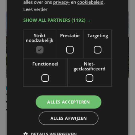
alles over ons
privacy-
en
cookiebeleid
.
Lees verder
SHOW ALL PARTNERS
(1192) →
Strikt
Prestatie
Targeting
noodzakelijk
Functioneel
Niet-
geclassificeerd
Nieuws
wo 5 augustus | 11:57
Vier Oostendse gynaecologen versterken dienst in AZ
ALLES ACCEPTEREN
West, dat ook een nieuwe voltijdse gynaecoloog
verwelkomt
ALLES AFWIJZEN
DETAILS WEERGEVEN