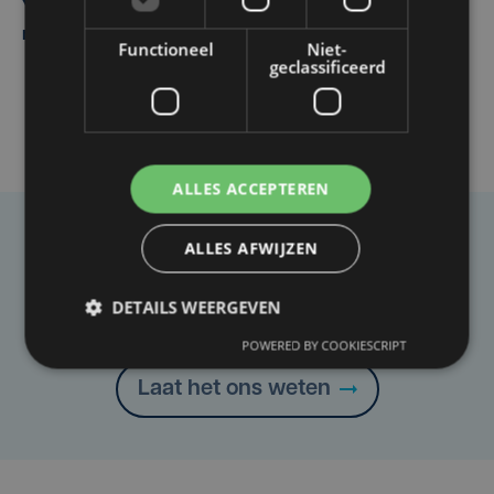
Yaro (19), slachtoffer van vechtpartij, is na
maandenlange coma overleden
Functioneel
Niet-
geclassificeerd
ALLES ACCEPTEREN
ALLES AFWIJZEN
Taalfout opgemerkt?
Heb je een taal- of schrijffout opgemerkt in dit
DETAILS WEERGEVEN
artikel?
POWERED BY COOKIESCRIPT
Laat het ons weten