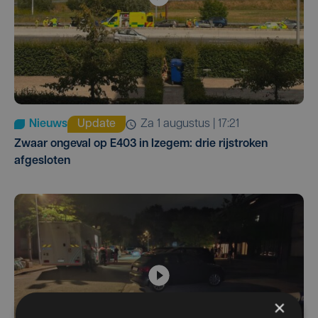
Nieuws
Update
za 1 augustus | 17:21
Zwaar ongeval op E403 in Izegem: drie rijstroken
afgesloten
×