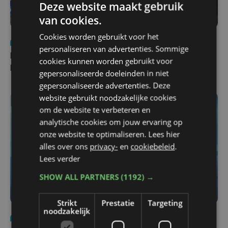
Deze website maakt gebruik
van cookies.
Cookies worden gebruikt voor het
Nieuws
di 4 augustus | 09:32
personaliseren van advertenties. Sommige
Man en vrouw dood aangetroffen in woning in Sint-
cookies kunnen worden gebruikt voor
Pieters Brugge
gepersonaliseerde doeleinden in niet
gepersonaliseerde advertenties. Deze
website gebruikt noodzakelijke cookies
om de website te verbeteren en
analytische cookies om jouw ervaring op
onze website te optimaliseren. Lees hier
alles over ons
privacy-
en
cookiebeleid
.
Lees verder
SHOW ALL PARTNERS
(1192) →
Strikt
Prestatie
Targeting
noodzakelijk
Nieuws
do 6 augustus | 21:30