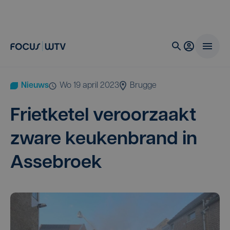
Nieuws
wo 19 april 2023
Brugge
Friet­ke­tel ver­oor­zaakt
zwa­re keu­ken­brand in
Assebroek