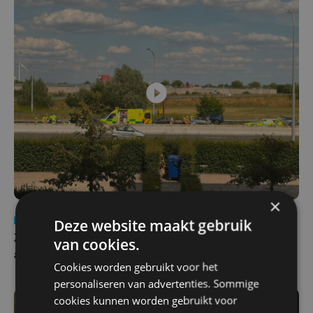
×
Nieuws
Update
za 1 augustus | 17:21
Deze website maakt gebruik
Zwaar ongeval op E403 in Izegem: drie rijstroken
van cookies.
afgesloten
Cookies worden gebruikt voor het
personaliseren van advertenties. Sommige
cookies kunnen worden gebruikt voor