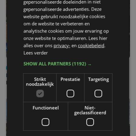
gepersonaliseerde doeleinden in niet
gepersonaliseerde advertenties. Deze
website gebruikt noodzakelijke cookies
om de website te verbeteren en
analytische cookies om jouw ervaring op
onze website te optimaliseren. Lees hier
alles over ons
privacy-
en
cookiebeleid
.
Lees verder
SHOW ALL PARTNERS
(1192) →
Nieuws
di 4 augustus | 09:32
Man en vrouw dood aangetroffen in woning in Sint-
Strikt
Prestatie
Targeting
Pieters Brugge
noodzakelijk
Functioneel
Niet-
geclassificeerd