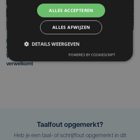
ALLES ACCEPTEREN
ALLES AFWIJZEN
Nieuws
wo 5 augustus | 11:57
DETAILS WEERGEVEN
Vier Oostendse gynaecologen versterken dienst in AZ
POWERED BY COOKIESCRIPT
West, dat ook een nieuwe voltijdse gynaecoloog
verwelkomt
Taalfout opgemerkt?
Heb je een taal- of schrijffout opgemerkt in dit