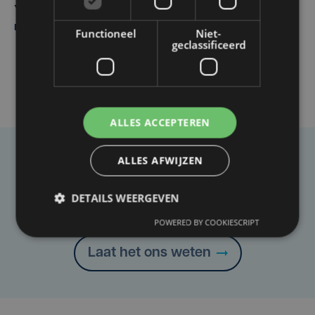
Yaro (19), slachtoffer van vechtpartij, is na
maandenlange coma overleden
Functioneel
Niet-
geclassificeerd
ALLES ACCEPTEREN
ALLES AFWIJZEN
Taalfout opgemerkt?
Heb je een taal- of schrijffout opgemerkt in dit
DETAILS WEERGEVEN
artikel?
POWERED BY COOKIESCRIPT
Laat het ons weten