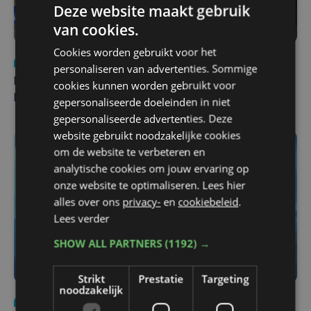
Deze website maakt gebruik
van cookies.
Cookies worden gebruikt voor het
Nieuws
di 4 augustus | 09:32
personaliseren van advertenties. Sommige
Man en vrouw dood aangetroffen in woning in Sint-
cookies kunnen worden gebruikt voor
Pieters Brugge
gepersonaliseerde doeleinden in niet
gepersonaliseerde advertenties. Deze
website gebruikt noodzakelijke cookies
om de website te verbeteren en
analytische cookies om jouw ervaring op
onze website te optimaliseren. Lees hier
alles over ons
privacy-
en
cookiebeleid
.
Lees verder
SHOW ALL PARTNERS
(1192) →
Strikt
Prestatie
Targeting
noodzakelijk
Nieuws
do 6 augustus | 21:30