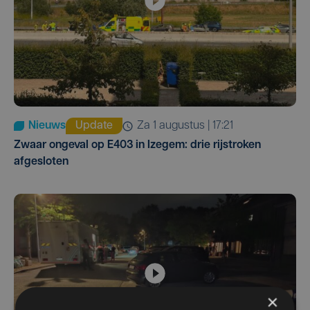
Nieuws
Update
za 1 augustus | 17:21
Zwaar ongeval op E403 in Izegem: drie rijstroken
afgesloten
×