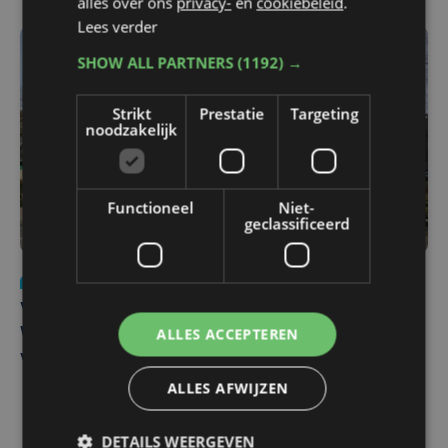
alles over ons
privacy-
en
cookiebeleid
.
Lees verder
SHOW ALL PARTNERS
(1192) →
Strikt
Prestatie
Targeting
noodzakelijk
Functioneel
Niet-
geclassificeerd
Nieuws
wo 5 augustus | 11:57
Vier Oostendse gynaecologen versterken dienst in AZ
ALLES ACCEPTEREN
West, dat ook een nieuwe voltijdse gynaecoloog
verwelkomt
ALLES AFWIJZEN
DETAILS WEERGEVEN