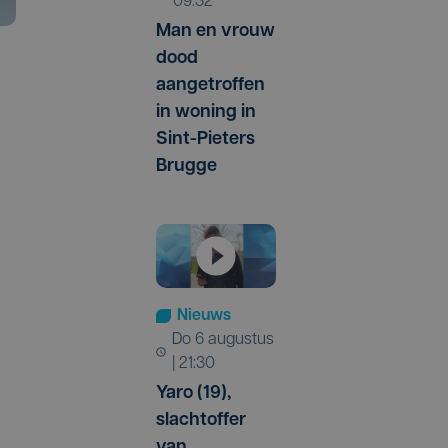
09:32
Man en vrouw
dood
aangetroffen
in woning in
Sint-Pieters
Brugge
Nieuws
do 6 augustus
| 21:30
Yaro (19),
slachtoffer
van