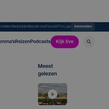
s melden
Wedstrijden
Bezoek ons
FocusWTV+
Logo
Aanmelden
amma's
Reizen
Podcasts
Kijk live
Meest
gelezen