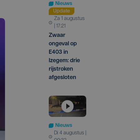
Nieuws
Update
za 1 augustus
| 17:21
Zwaar
ongeval op
E403 in
Izegem: drie
rijstroken
afgesloten
Nieuws
di 4 augustus |