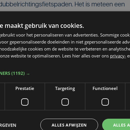
dubbelrichtingsfietspaden. Het is meteen een
ussen Pervijze en Avekapelle, die het hele F35-
t traject sluit ook aan op andere
e maakt gebruik van cookies.
ebruikt voor het personaliseren van advertenties. Sommige coo
oor gepersonaliseerde doeleinden in niet gepersonaliseerde adv
 noodzakelijke cookies om de website te verbeteren en analytisc
weg is ook het kruispunt van de Pervijzestraat
onze website te optimaliseren. Lees hier alles over ons
privacy-
e
 de fietsverbinding.
TNERS
(1192) →
Prestatie
Targeting
Functioneel
ERGEVEN
ALLES AFWIJZEN
ALLES 