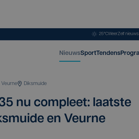
25°C
Weer
Zelf nieuw
Nieuws
Sport
Tendens
Progr
Veurne
Diksmuide
35
nu com­pleet: laat­ste
ks­mui­de en Veur­ne