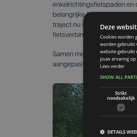
enkelrichtingsfietspaden en 
belangrijke fietsverbinding t
traject nu compleet maakt. he
Deze websit
fietsverbindingen in de regio.
Cookies worden g
worden gebruikt v
website gebruikt
Samen met het stuk fietssnel
jouw ervaring op 
aangepast en aangesloten op
Lees verder
SHOW ALL PAR
Strikt
noodzakelijk
DETAILS WE