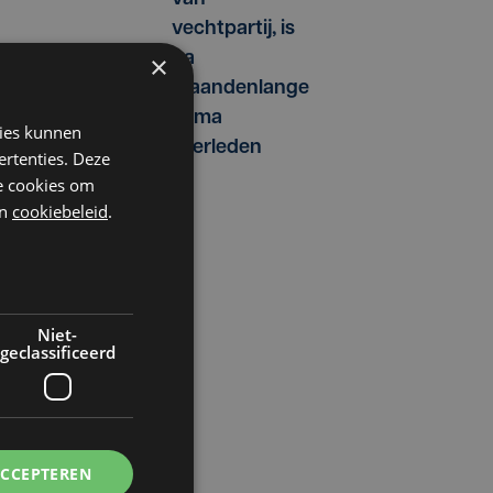
vechtpartij, is
na
×
maandenlange
coma
kies kunnen
overleden
ertenties. Deze
he cookies om
n
cookiebeleid
.
Niet-
geclassificeerd
ACCEPTEREN