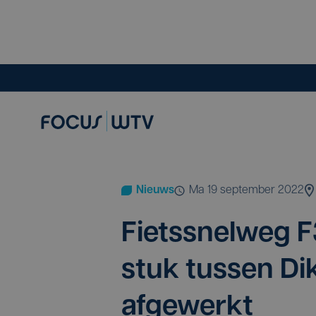
Nieuws
ma 19 september 2022
Fiets­snel­weg
F
stuk tus­sen Di
afgewerkt