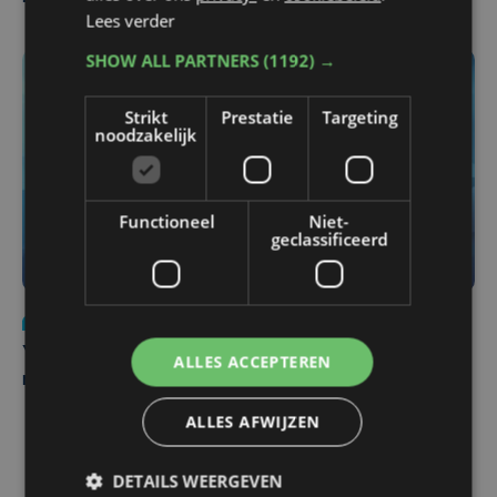
Lees verder
SHOW ALL PARTNERS
(1192) →
Strikt
Prestatie
Targeting
noodzakelijk
Functioneel
Niet-
geclassificeerd
Nieuws
do 6 augustus | 21:30
Yaro (19), slachtoffer van vechtpartij, is na
ALLES ACCEPTEREN
maandenlange coma overleden
ALLES AFWIJZEN
DETAILS WEERGEVEN