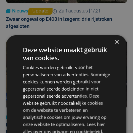
Nieuws
Update
za 1 augustus | 17:21
Zwaar ongeval op E403 in Izegem: drie rijstroken
afgesloten
×
Deze website maakt gebruik
van cookies.
Cookies worden gebruikt voor het
personaliseren van advertenties. Sommige
cookies kunnen worden gebruikt voor
gepersonaliseerde doeleinden in niet
gepersonaliseerde advertenties. Deze
website gebruikt noodzakelijke cookies
om de website te verbeteren en
analytische cookies om jouw ervaring op
Nieuws
di 4 augustus | 09:32
onze website te optimaliseren. Lees hier
Man en vrouw dood aangetroffen in woning in Sint-
alles over ons
privacy-
en
cookiebeleid
.
Pieters Brugge