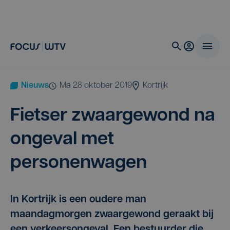
Nieuws
ma 28 oktober 2019
Kortrijk
Fiet­ser zwaar­ge­wond na
onge­val met
personenwagen
In Kortrijk is een oudere man
maandagmorgen zwaargewond geraakt bij
een verkeersongeval. Een bestuurder die