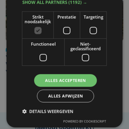
SHOW ALL PARTNERS
(1192) →
Strikt
Prestatie
Targeting
noodzakelijk
Functioneel
Niet-
geclassificeerd
Nieuws
wo 5 augustus | 11:57
Vier Oostendse gynaecologen versterken dienst in AZ
West, dat ook een nieuwe voltijdse gynaecoloog
verwelkomt
ALLES ACCEPTEREN
ALLES AFWIJZEN
DETAILS WEERGEVEN
POWERED BY COOKIESCRIPT
Taalfout opgemerkt?