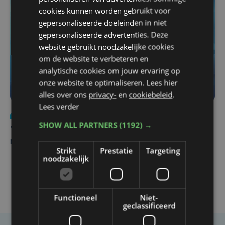
cookies kunnen worden gebruikt voor
gepersonaliseerde doeleinden in niet
gepersonaliseerde advertenties. Deze
website gebruikt noodzakelijke cookies
om de website te verbeteren en
analytische cookies om jouw ervaring op
onze website te optimaliseren. Lees hier
alles over ons
privacy-
en
cookiebeleid
.
Lees verder
Nieuws
do 6 augustus | 21:30
SHOW ALL PARTNERS
(1192) →
Yaro (19), slachtoffer van vechtpartij, is na
maandenlange coma overleden
Strikt
Prestatie
Targeting
noodzakelijk
Functioneel
Niet-
geclassificeerd