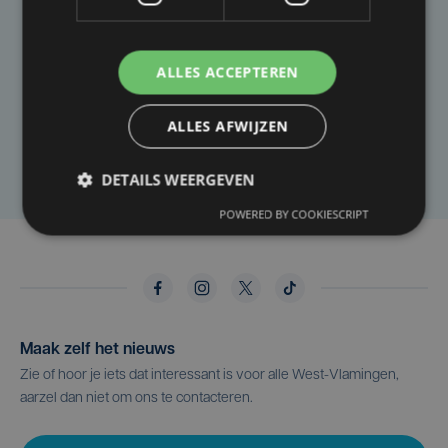
Taalfout opgemerkt?
Heb je een taal- of schrijffout opgemerkt in dit
ALLES ACCEPTEREN
artikel?
ALLES AFWIJZEN
Laat het ons weten
DETAILS WEERGEVEN
POWERED BY COOKIESCRIPT
Maak zelf het nieuws
Zie of hoor je iets dat interessant is voor alle West-Vlamingen,
aarzel dan niet om ons te contacteren.