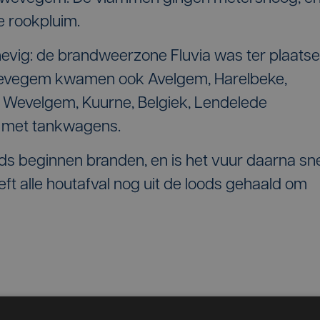
 rookpluim.
evig: de brandweerzone Fluvia was ter plaatse
wevegem kwamen ook Avelgem, Harelbeke,
Wevelgem, Kuurne, Belgiek, Lendelede
al met tankwagens.
oods beginnen branden, en is het vuur daarna sn
ft alle houtafval nog uit de loods gehaald om