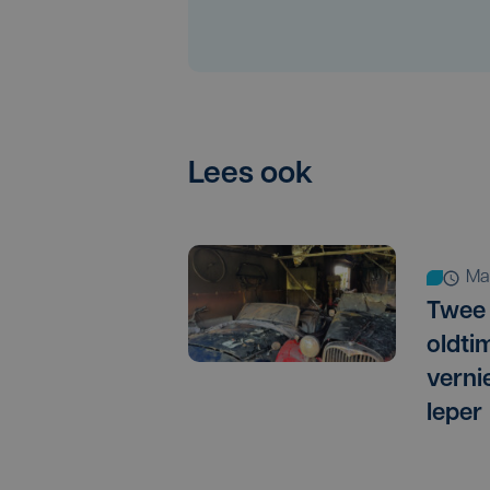
Lees ook
m
Twee 
oldtim
verni
Ieper