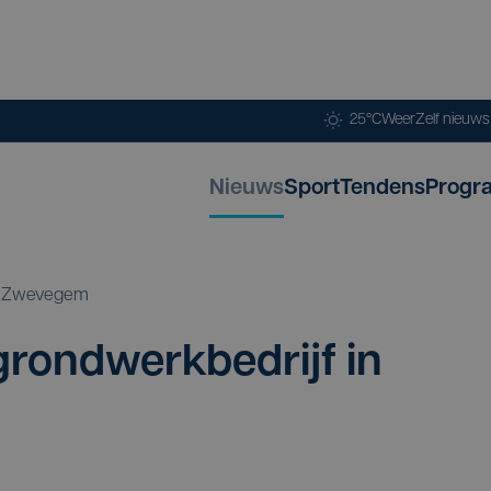
25°C
Weer
Zelf nieuw
Nieuws
Sport
Tendens
Progr
Zwevegem
grond­werk­be­drijf in