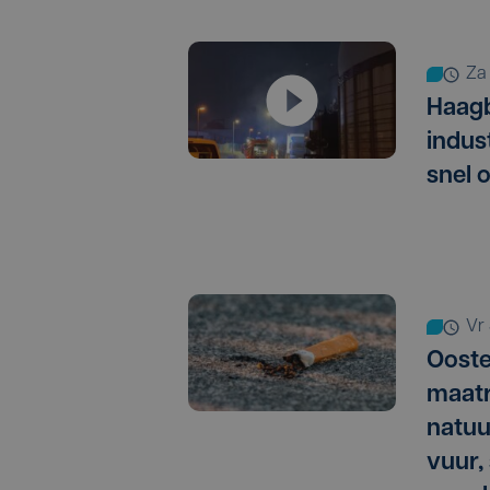
z
Haagb
indus
snel 
vr
Ooste
maatr
natuu
vuur,