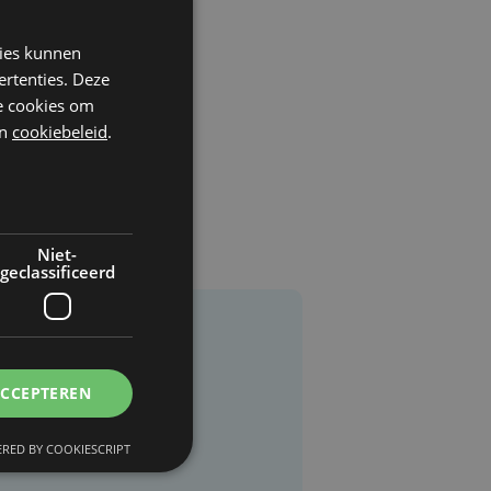
kies kunnen
ertenties. Deze
he cookies om
n
cookiebeleid
.
Niet-
geclassificeerd
ACCEPTEREN
RED BY COOKIESCRIPT