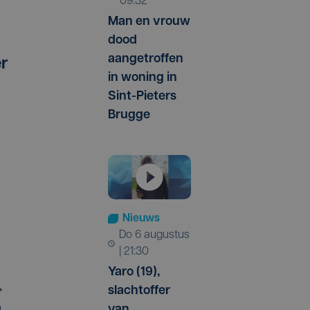
09:32
Man en vrouw
dood
aangetroffen
er
in woning in
Sint-Pieters
Brugge
Nieuws
do 6 augustus
| 21:30
Yaro (19),
,
slachtoffer
n
van