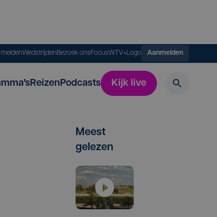
s melden
Wedstrijden
Bezoek ons
FocusWTV+
Logo
Aanmelden
amma's
Reizen
Podcasts
Kijk live
Meest
gelezen