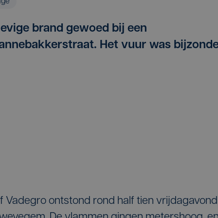
age
evige brand gewoed bij een
annebakkerstraat. Het vuur was bijzond
f Vadegro ontstond rond half tien vrijdagavond
 Zwevegem. De vlammen gingen metershoog, e