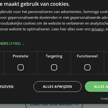
e maakt gebruik van cookies.
ebruikt voor het personaliseren van advertenties. Sommige coo
oor gepersonaliseerde doeleinden in niet gepersonaliseerde adv
 noodzakelijke cookies om de website te verbeteren en analytisc
onze website te optimaliseren. Lees hier alles over ons
privacy-
e
TNERS
(1192) →
Prestatie
Targeting
Functioneel
Taalfout opgemerkt?
ERGEVEN
ALLES AFWIJZEN
ALLES 
Heb je een taal- of schrijffout opgemerkt in dit artikel?
POWE
Laat het ons weten