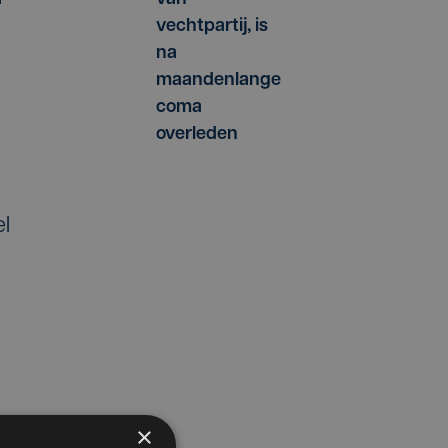
vechtpartij, is
na
maandenlange
coma
overleden
el
×