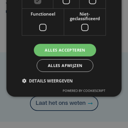
Yaro (19), slachtoffer van vechtpartij, is na
maandenlange coma overleden
Functioneel
Niet-
geclassificeerd
ALLES ACCEPTEREN
ALLES AFWIJZEN
Taalfout opgemerkt?
Heb je een taal- of schrijffout opgemerkt in dit
DETAILS WEERGEVEN
artikel?
POWERED BY COOKIESCRIPT
Laat het ons weten