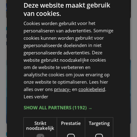
Deze website maakt gebruik
van cookies.
Cookies worden gebruikt voor het
Nieuws
di 4 augustus | 09:32
personaliseren van advertenties. Sommige
Man en vrouw dood aangetroffen in woning in Sint-
cookies kunnen worden gebruikt voor
Pieters Brugge
gepersonaliseerde doeleinden in niet
gepersonaliseerde advertenties. Deze
website gebruikt noodzakelijke cookies
om de website te verbeteren en
analytische cookies om jouw ervaring op
onze website te optimaliseren. Lees hier
alles over ons
privacy-
en
cookiebeleid
.
Lees verder
SHOW ALL PARTNERS
(1192) →
Strikt
Prestatie
Targeting
noodzakelijk
Nieuws
do 6 augustus | 21:30