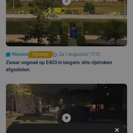
Nieuws
Update
za 1 augustus | 17:21
Zwaar ongeval op E403 in Izegem: drie rijstroken
afgesloten
×