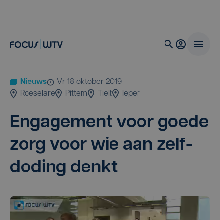
Nieuws
vr 18 oktober 2019
Roeselare
Pittem
Tielt
Ieper
Enga­ge­ment voor goe­de
zorg voor wie aan zelf­
do­ding denkt