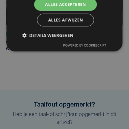
ALLES ACCEPTEREN
ALLES AFWIJZEN
Nieuws
do 30 juli | 12:57
DETAILS WEERGEVEN
Autobestuurster rijdt na foutief manoeuvre tegen
POWERED BY COOKIESCRIPT
winkelgevel in Ieper
Taalfout opgemerkt?
Heb je een taal- of schrijffout opgemerkt in dit
artikel?