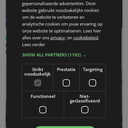
gepersonaliseerde advertenties. Deze
website gebruikt noodzakelijke cookies
om de website te verbeteren en
analytische cookies om jouw ervaring op
onze website te optimaliseren. Lees hier
alles over ons
privacy-
en
cookiebeleid
.
Nieuws
di 4 augustus | 09:32
Lees verder
Man en vrouw dood aangetroffen in woning in Sint-
Pieters Brugge
SHOW ALL PARTNERS
(1192) →
Strikt
Prestatie
Targeting
noodzakelijk
Functioneel
Niet-
geclassificeerd