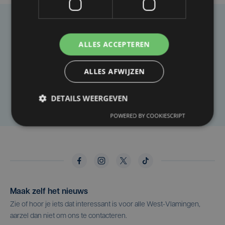
Taalfout opgemerkt?
ALLES ACCEPTEREN
Heb je een taal- of schrijffout opgemerkt in dit
artikel?
ALLES AFWIJZEN
Laat het ons weten
DETAILS WEERGEVEN
POWERED BY COOKIESCRIPT
Maak zelf het nieuws
Zie of hoor je iets dat interessant is voor alle West-Vlamingen,
aarzel dan niet om ons te contacteren.