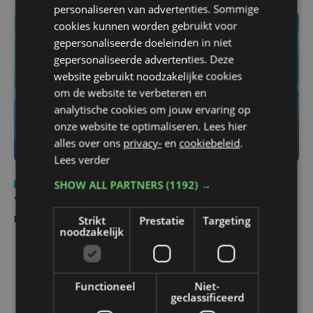
personaliseren van advertenties. Sommige
cookies kunnen worden gebruikt voor
gepersonaliseerde doeleinden in niet
gepersonaliseerde advertenties. Deze
website gebruikt noodzakelijke cookies
om de website te verbeteren en
analytische cookies om jouw ervaring op
onze website te optimaliseren. Lees hier
alles over ons
privacy-
en
cookiebeleid
.
Lees verder
SHOW ALL PARTNERS
(1192) →
Nieuws
do 6 augustus | 21:30
Yaro (19), slachtoffer van vechtpartij, is na
Strikt
Prestatie
Targeting
maandenlange coma overleden
noodzakelijk
Functioneel
Niet-
geclassificeerd