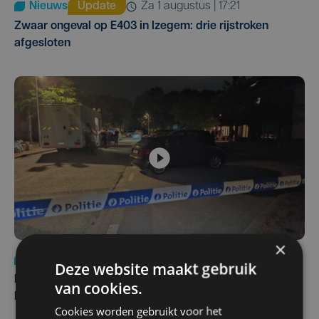
Nieuws
Update
za 1 augustus | 17:21
Zwaar ongeval op E403 in Izegem: drie rijstroken
afgesloten
×
Nieuws
di 4 augustus | 09:32
Deze website maakt gebruik
Man en vrouw dood aangetroffen in woning in Sint-
van cookies.
Pieters Brugge
Cookies worden gebruikt voor het