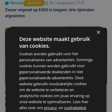
Nieuws
Update
za 1 augustus | 17:21
Zwaar ongeval op E403 in Izegem: drie rijstroken
afgesloten
×
Deze website maakt gebruik
van cookies.
Cookies worden gebruikt voor het
personaliseren van advertenties. Sommige
cookies kunnen worden gebruikt voor
gepersonaliseerde doeleinden in niet
gepersonaliseerde advertenties. Deze
website gebruikt noodzakelijke cookies
om de website te verbeteren en
Nieuws
di 4 augustus | 09:32
analytische cookies om jouw ervaring op
Man en vrouw dood aangetroffen in woning in Sint-
onze website te optimaliseren. Lees hier
Pieters Brugge
alles over ons
privacy-
en
cookiebeleid
.