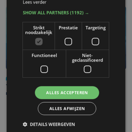
Lees verder
SHOW ALL PARTNERS
(1192) →
Strikt
Prestatie
Targeting
noodzakelijk
Functioneel
Niet-
geclassificeerd
Nieuws
do 6 augustus | 21:30
Yaro (19), slachtoffer van vechtpartij, is na
ALLES ACCEPTEREN
maandenlange coma overleden
ALLES AFWIJZEN
DETAILS WEERGEVEN