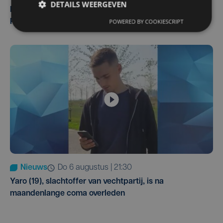
DETAILS WEERGEVEN
Man en vrouw dood aangetroffen in woning in Sint-
POWERED BY COOKIESCRIPT
Pieters Brugge
Nieuws
do 6 augustus | 21:30
Yaro (19), slachtoffer van vechtpartij, is na
maandenlange coma overleden