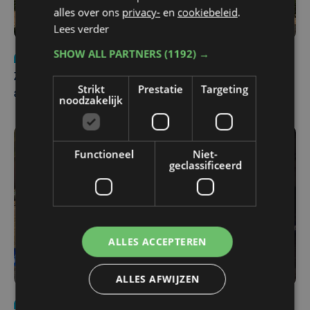
alles over ons
privacy-
en
cookiebeleid
.
Lees verder
SHOW ALL PARTNERS
(1192) →
Nieuws
Update
za 1 augustus | 17:21
Zwaar ongeval op E403 in Izegem: drie rijstroken
Strikt
Prestatie
Targeting
afgesloten
noodzakelijk
Functioneel
Niet-
geclassificeerd
ALLES ACCEPTEREN
ALLES AFWIJZEN
Nieuws
di 4 augustus | 09:32