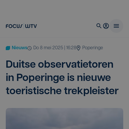
Nieuws
do 8 mei 2025 | 16:28
Poperinge
Duit­se obser­va­tie­to­ren
in Pope­rin­ge is nieu­we
toe­ris­ti­sche trekpleister