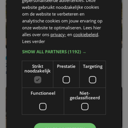
gepersonaliseerde advertenties. Deze
website gebruikt noodzakelijke cookies
om de website te verbeteren en
analytische cookies om jouw ervaring op
onze website te optimaliseren. Lees hier
alles over ons
privacy-
en
cookiebeleid
.
Lees verder
SHOW ALL PARTNERS
(1192) →
Nieuws
Update
za 1 augustus | 17:21
Strikt
Prestatie
Targeting
Zwaar ongeval op E403 in Izegem: drie rijstroken
noodzakelijk
afgesloten
Functioneel
Niet-
geclassificeerd