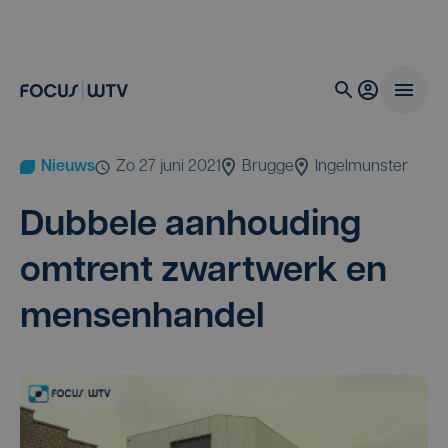
Nieuws
zo 27 juni 2021
Brugge
Ingelmunster
Dub­be­le aan­hou­ding
omtrent zwart­werk en
mensenhandel