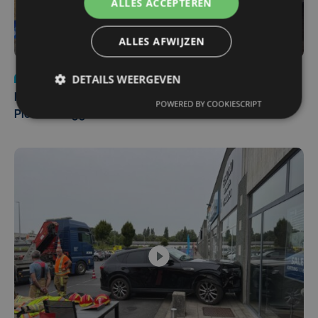
ALLES ACCEPTEREN
ALLES AFWIJZEN
DETAILS WEERGEVEN
Nieuws
di 4 augustus | 09:32
Man en vrouw dood aangetroffen in woning in Sint-
POWERED BY COOKIESCRIPT
Pieters Brugge