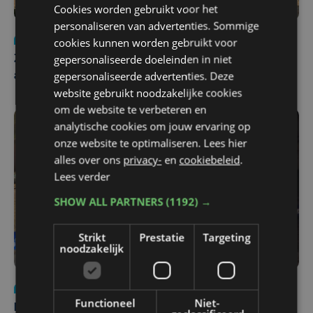
Cookies worden gebruikt voor het
personaliseren van advertenties. Sommige
Nieuws
Update
za 1 augustus | 17:21
cookies kunnen worden gebruikt voor
gepersonaliseerde doeleinden in niet
Zwaar ongeval op E403 in Izegem: drie rijstroken
gepersonaliseerde advertenties. Deze
afgesloten
website gebruikt noodzakelijke cookies
om de website te verbeteren en
analytische cookies om jouw ervaring op
onze website te optimaliseren. Lees hier
alles over ons
privacy-
en
cookiebeleid
.
Lees verder
SHOW ALL PARTNERS
(1192) →
Strikt
Prestatie
Targeting
noodzakelijk
Nieuws
di 4 augustus | 09:32
Functioneel
Niet-
Man en vrouw dood aangetroffen in woning in Sint-