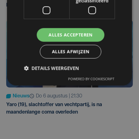
geclassificeerd
Pieters Brugge
ALLES ACCEPTEREN
ALLES AFWIJZEN
DETAILS WEERGEVEN
POWERED BY COOKIESCRIPT
Nieuws
do 6 augustus | 21:30
Yaro (19), slachtoffer van vechtpartij, is na
maandenlange coma overleden