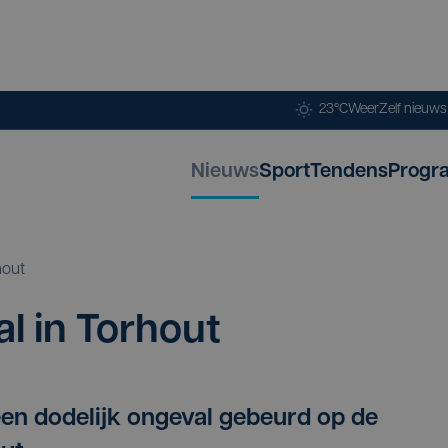
23°C
Weer
Zelf nieuw
Nieuws
Sport
Tendens
Progr
hout
al in Torhout
en dodelijk ongeval gebeurd op de