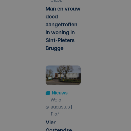
09:32
Man en vrouw
dood
aangetroffen
in woning in
Sint-Pieters
Brugge
Nieuws
wo 5
augustus |
11:57
Vier
Oostendse