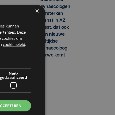
gynaecologen
×
versterken
dienst in AZ
kies kunnen
West, dat ook
ertenties. Deze
een nieuwe
he cookies om
voltijdse
n
cookiebeleid
.
gynaecoloog
verwelkomt
Niet-
geclassificeerd
ACCEPTEREN