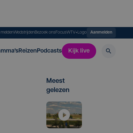
s melden
Wedstrijden
Bezoek ons
FocusWTV+
Logo
Aanmelden
amma's
Reizen
Podcasts
Kijk live
Meest
gelezen