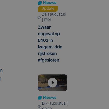
Nieuws
Update
za 1 augustus
| 17:21
Zwaar
ongeval op
E403 in
Izegem: drie
rijstroken
afgesloten
an
g
Nieuws
di 4 augustus |