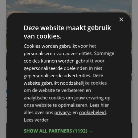
×
Deze website maakt gebruik
van cookies.
Cookies worden gebruikt voor het
personaliseren van advertenties. Sommige
cookies kunnen worden gebruikt voor
gepersonaliseerde doeleinden in niet
gepersonaliseerde advertenties. Deze
website gebruikt noodzakelijke cookies
om de website te verbeteren en
Nieuws
Update
za 1 augustus | 17:21
analytische cookies om jouw ervaring op
Zwaar ongeval op E403 in Izegem: drie rijstroken
onze website te optimaliseren. Lees hier
afgesloten
alles over ons
privacy-
en
cookiebeleid
.
Lees verder
SHOW ALL PARTNERS
(1192) →