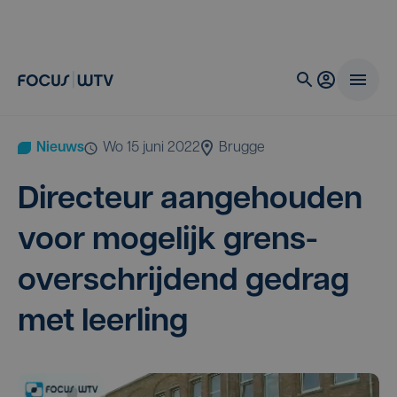
Nieuws
wo 15 juni 2022
Brugge
Direc­teur aan­ge­hou­den
voor moge­lijk grens­
over­schrij­dend gedrag
met leerling