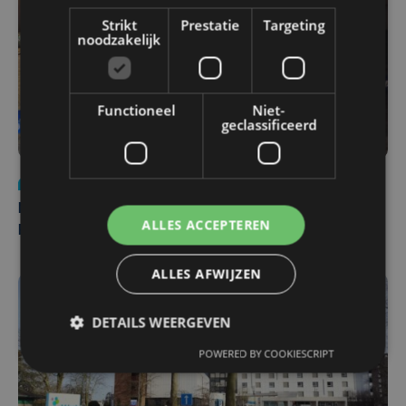
Strikt
Prestatie
Targeting
noodzakelijk
Functioneel
Niet-
geclassificeerd
Nieuws
di 4 augustus | 09:32
Man en vrouw dood aangetroffen in woning in Sint-
ALLES ACCEPTEREN
Pieters Brugge
ALLES AFWIJZEN
DETAILS WEERGEVEN
POWERED BY COOKIESCRIPT