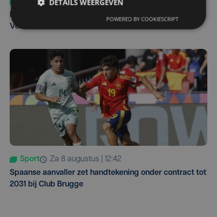
DETAILS WEERGEVEN
Sport
do 6 augustus | 10:49
Margot Vanpachtenbeke beklimt zeven keer de Mont
POWERED BY COOKIESCRIPT
Ventoux
Sport
za 8 augustus | 12:42
Spaanse aanvaller zet handtekening onder contract tot
2031 bij Club Brugge