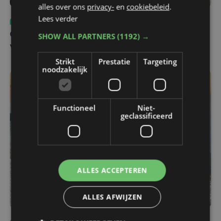
alles over ons
privacy-
en
cookiebeleid
.
Lees verder
Sport
ma 3 augustus | 17:39
Champions League leeft in Oostende: lange wachtrij
SHOW ALL PARTNERS
(1192) →
voor tickets Union - Bodø/Glimt
Strikt
Prestatie
Targeting
noodzakelijk
Functioneel
Niet-
geclassificeerd
ALLES ACCEPTEREN
ALLES AFWIJZEN