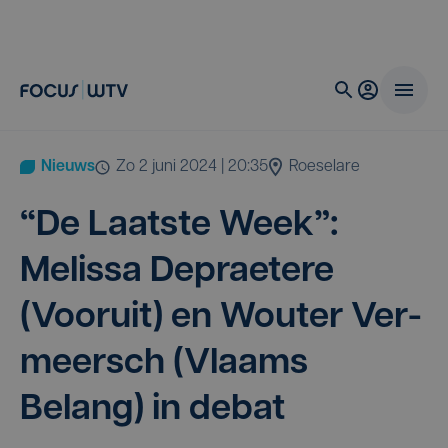
Nieuws
zo 2 juni 2024 | 20:35
Roeselare
“
De Laat­ste Week”:
Melis­sa Deprae­te­re
(Voor­uit) en Wou­ter Ver­
meersch (Vlaams
Belang) in debat