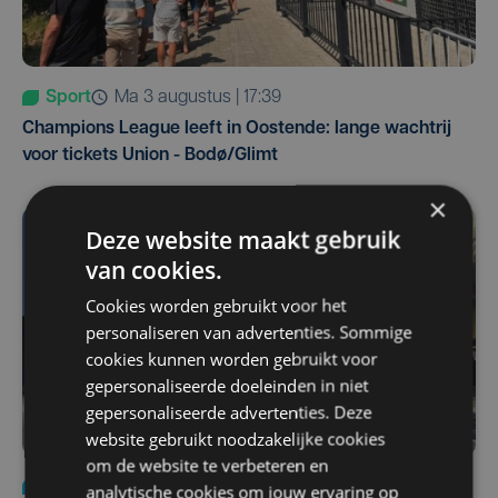
Sport
ma 3 augustus | 17:39
Champions League leeft in Oostende: lange wachtrij
voor tickets Union - Bodø/Glimt
×
Deze website maakt gebruik
van cookies.
Cookies worden gebruikt voor het
personaliseren van advertenties. Sommige
cookies kunnen worden gebruikt voor
gepersonaliseerde doeleinden in niet
gepersonaliseerde advertenties. Deze
website gebruikt noodzakelijke cookies
om de website te verbeteren en
Nieuws
za 1 augustus | 22:36
analytische cookies om jouw ervaring op