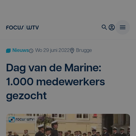
Nieuws
wo 29 juni 2022
Brugge
Dag van de Mari­ne:
1
.
000
mede­wer­kers
gezocht