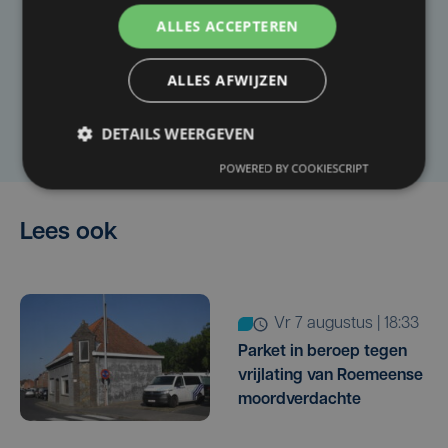
ALLES ACCEPTEREN
Heb je een taal- of schrijffout opgemerkt in dit
artikel?
ALLES AFWIJZEN
Laat het ons weten
DETAILS WEERGEVEN
POWERED BY COOKIESCRIPT
Lees ook
vr 7 augustus | 18:33
Parket in beroep tegen
vrijlating van Roemeense
moordverdachte