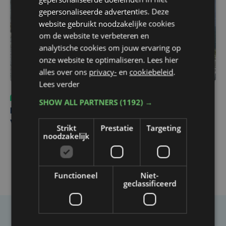
gepersonaliseerde advertenties. Deze
website gebruikt noodzakelijke cookies
om de website te verbeteren en
analytische cookies om jouw ervaring op
onze website te optimaliseren. Lees hier
alles over ons
privacy-
en
cookiebeleid
.
Lees verder
Sport
do 6 augustus | 10:49
SHOW ALL PARTNERS
(1192) →
Margot Vanpachtenbeke beklimt zeven keer de Mont
Ventoux
Strikt
Prestatie
Targeting
noodzakelijk
Functioneel
Niet-
geclassificeerd
Taalfout opgemerkt?