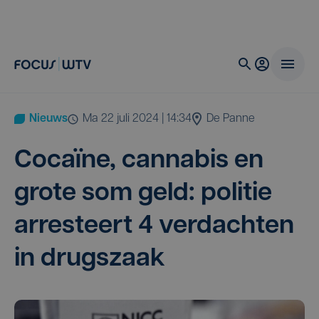
Nieuws
ma 22 juli 2024 | 14:34
De Panne
Coca­ï­ne, can­na­bis en
gro­te som geld: poli­tie
arres­teert
4
ver­dach­ten
in drugszaak