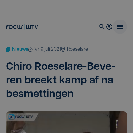
Nieuws
vr 9 juli 2021
Roeselare
Chi­ro Roe­se­la­re-Beve­
ren breekt kamp af na
besmettingen