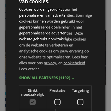
van cookies.
Nieuws
Update
za 1 augustus | 17:21
Cookies worden gebruikt voor het
Zwaar ongeval op E403 in Izegem: drie rijstroken
personaliseren van advertenties. Sommige
afgesloten
cookies kunnen worden gebruikt voor
gepersonaliseerde doeleinden in niet
gepersonaliseerde advertenties. Deze
website gebruikt noodzakelijke cookies
om de website te verbeteren en
analytische cookies om jouw ervaring op
onze website te optimaliseren. Lees hier
alles over ons
privacy-
en
cookiebeleid
.
Lees verder
SHOW ALL PARTNERS
(1192) →
Strikt
Prestatie
Targeting
Nieuws
di 4 augustus | 09:32
noodzakelijk
Man en vrouw dood aangetroffen in woning in Sint-
Pieters Brugge