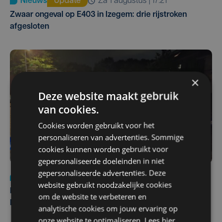
Nieuws
Update
za 1 augustus | 17:21
Zwaar ongeval op E403 in Izegem: drie rijstroken
afgesloten
×
Deze website maakt gebruik
van cookies.
Cookies worden gebruikt voor het
personaliseren van advertenties. Sommige
cookies kunnen worden gebruikt voor
gepersonaliseerde doeleinden in niet
gepersonaliseerde advertenties. Deze
Nieuws
di 4 augustus | 09:32
website gebruikt noodzakelijke cookies
Man en vrouw dood aangetroffen in woning in Sint-
om de website te verbeteren en
Pieters Brugge
analytische cookies om jouw ervaring op
onze website te optimaliseren. Lees hier