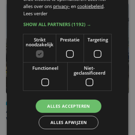
alles over ons
privacy-
en
cookiebeleid
.
Lees verder
SHOW ALL PARTNERS
(1192) →
Strikt
Prestatie
Targeting
noodzakelijk
Functioneel
Niet-
geclassificeerd
Nieuws
do 30 juli | 12:57
ALLES ACCEPTEREN
Autobestuurster rijdt na foutief manoeuvre tegen
winkelgevel in Ieper
ALLES AFWIJZEN